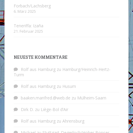
Forbach/Lachsberg
6. März 2025
Teneriffa: Izaña
21. Februar 2025
NEUESTE KOMMENTARE
Rolf aus Hamburg
zu
Hamburg/Heinrich-Hertz-
Turm
Rolf aus Hamburg
zu
Husum
baaken.manfred.@web.de
zu
Mülheim-Saarn
Dirk D.
zu
Liège-Bol d’Air
Rolf aus Hamburg
zu
Ahrensburg
Michael
zu
Stuttgart-Degerloch/Hoher Bopser