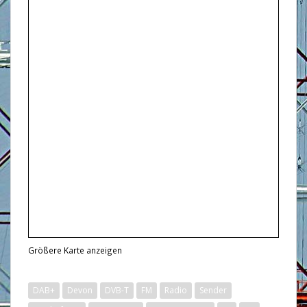
Größere Karte anzeigen
DAB+
Devon
DVB-T
FM
Radio
Sender