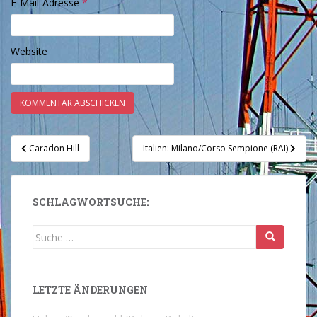
E-Mail-Adresse
*
Website
Beitragsnavigation
Caradon Hill
Italien: Milano/Corso Sempione (RAI)
SCHLAGWORTSUCHE:
Suche
nach:
LETZTE ÄNDERUNGEN