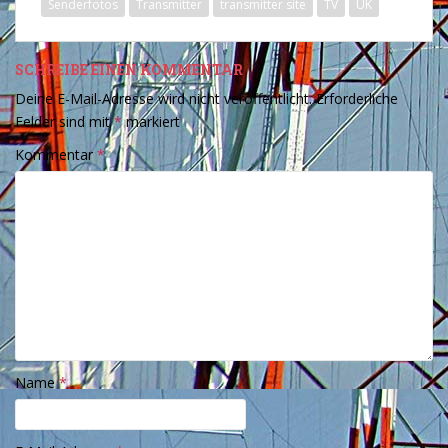
Senderfotos
Transmitter
transmitter site
TV
UK
SCHREIBE EINEN KOMMENTAR
Deine E-Mail-Adresse wird nicht veröffentlicht.
Erforderliche
Felder sind mit
*
markiert
Kommentar
*
Name
*