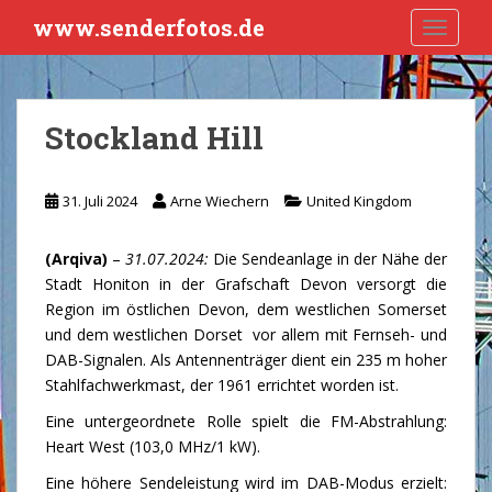
S
www.senderfotos.de
TOGGLE
k
i
p
t
Stockland Hill
o
m
a
31. Juli 2024
Arne Wiechern
United Kingdom
i
n
(Arqiva)
–
31.07.2024:
Die Sendeanlage in der Nähe der
c
Stadt Honiton in der Grafschaft Devon versorgt die
o
Region im östlichen Devon, dem westlichen Somerset
n
und dem westlichen Dorset vor allem mit Fernseh- und
t
DAB-Signalen. Als Antennenträger dient ein 235 m hoher
e
Stahlfachwerkmast, der 1961 errichtet worden ist.
n
t
Eine untergeordnete Rolle spielt die FM-Abstrahlung:
Heart West (103,0 MHz/1 kW).
Eine höhere Sendeleistung wird im DAB-Modus erzielt: