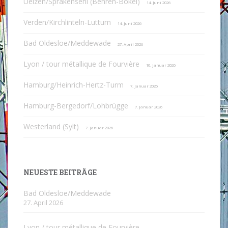
Uelzen/Sprakensehl (Behren-Bokel)
14. Juni 2026
Verden/Kirchlinteln-Luttum
14. Juni 2026
Bad Oldesloe/Meddewade
27. April 2026
Lyon / tour métallique de Fourvière
10. Januar 2026
Hamburg/Heinrich-Hertz-Turm
7. Januar 2026
Hamburg-Bergedorf/Lohbrügge
7. Januar 2026
Westerland (Sylt)
7. Januar 2026
NEUESTE BEITRÄGE
Bad Oldesloe/Meddewade
27. April 2026
Lyon / tour métallique de Fourvière