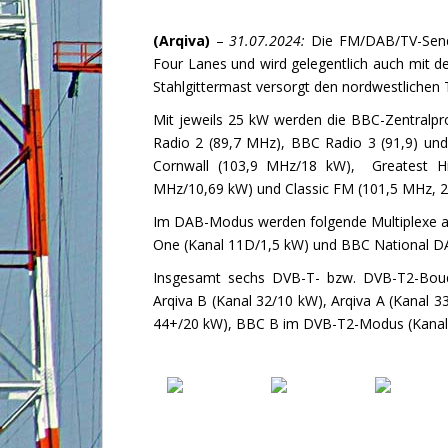
(Arqiva)
–
31.07.2024:
Die FM/DAB/TV-Sendea
Four Lanes und wird gelegentlich auch mit
Stahlgittermast versorgt den nordwestlichen
Mit jeweils 25 kW werden die BBC-Zentralp
Radio 2 (89,7 MHz), BBC Radio 3 (91,9) u
Cornwall (103,9 MHz/18 kW), Greatest Hi
MHz/10,69 kW) und Classic FM (101,5 MHz, 2 
Im DAB-Modus werden folgende Multiplexe ab
One (Kanal 11D/1,5 kW) und BBC National D
Insgesamt sechs DVB-T- bzw. DVB-T2-Bouqu
Arqiva B (Kanal 32/10 kW), Arqiva A (Kanal 3
44+/20 kW), BBC B im DVB-T2-Modus (Kanal 