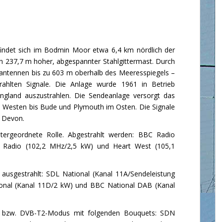
indet sich im Bodmin Moor etwa 6,4 km nördlich der
ein 237,7 m hoher, abgespannter Stahlgittermast. Durch
eantennen bis zu 603 m oberhalb des Meeresspiegels –
rahlten Signale. Die Anlage wurde 1961 in Betrieb
gland auszustrahlen. Die Sendeanlage versorgt das
m Westen bis Bude und Plymouth im Osten. Die Signale
e Devon.
ntergeordnete Rolle. Abgestrahlt werden: BBC Radio
s Radio (102,2 MHz/2,5 kW) und Heart West (105,1
usgestrahlt: SDL National (Kanal 11A/Sendeleistung
tional (Kanal 11D/2 kW) und BBC National DAB (Kanal
- bzw. DVB-T2-Modus mit folgenden Bouquets: SDN