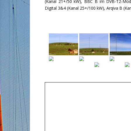
(Kanal 21+/50 kW), BBC B im DVB-T2-Modus
Digital 3&4 (Kanal 25+/100 kW), Arqiva B (K