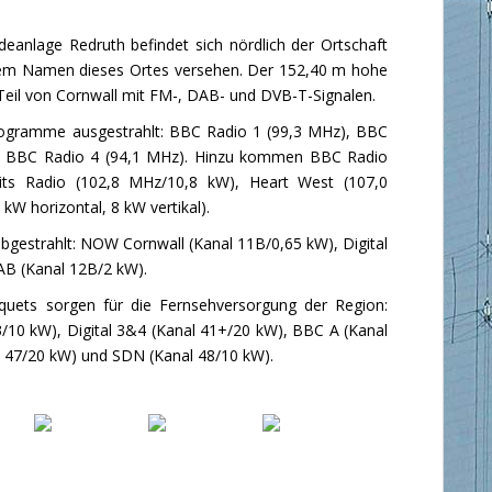
nlage Redruth befindet sich nördlich der Ortschaft
 dem Namen dieses Ortes versehen. Der 152,40 m hohe
 Teil von Cornwall mit FM-, DAB- und DVB-T-Signalen.
rogramme ausgestrahlt: BBC Radio 1 (99,3 MHz), BBC
nd BBC Radio 4 (94,1 MHz). Hinzu kommen BBC Radio
ts Radio (102,8 MHz/10,8 kW), Heart West (107,0
kW horizontal, 8 kW vertikal).
gestrahlt: NOW Cornwall (Kanal 11B/0,65 kW), Digital
AB (Kanal 12B/2 kW).
ets sorgen für die Fernsehversorgung der Region:
3/10 kW), Digital 3&4 (Kanal 41+/20 kW), BBC A (Kanal
47/20 kW) und SDN (Kanal 48/10 kW).