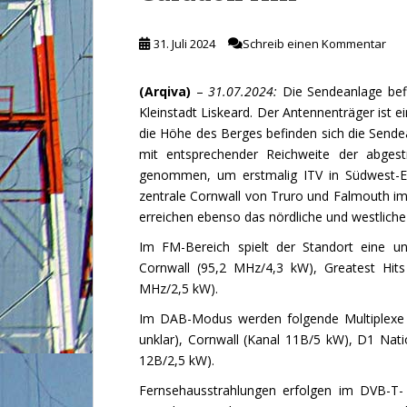
31. Juli 2024
Schreib einen Kommentar
(Arqiva)
–
31.07.2024:
Die Sendeanlage bef
Kleinstadt Liskeard. Der Antennenträger ist 
die Höhe des Berges befinden sich die Send
mit entsprechender Reichweite der abgest
genommen, um erstmalig ITV in Südwest-En
zentrale Cornwall von Truro und Falmouth i
erreichen ebenso das nördliche und westlich
Im FM-Bereich spielt der Standort eine u
Cornwall (95,2 MHz/4,3 kW), Greatest Hit
MHz/2,5 kW).
Im DAB-Modus werden folgende Multiplexe a
unklar), Cornwall (Kanal 11B/5 kW), D1 Na
12B/2,5 kW).
Fernsehausstrahlungen erfolgen im DVB-T