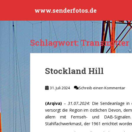
S
www.senderfotos.de
k
i
p
t
o
Schlagwort:
Transmitter
m
a
i
n
Stockland Hill
c
o
n
31. Juli 2024
Schreib einen Kommentar
t
e
(Arqiva)
–
31.07.2024:
Die Sendeanlage in 
n
versorgt die Region im östlichen Devon, de
t
allem mit Fernseh- und DAB-Signalen
Stahlfachwerkmast, der 1961 errichtet worden