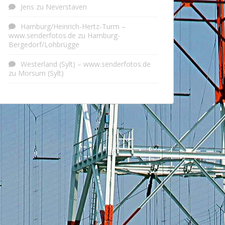
Jens
zu
Neverstaven
Hamburg/Heinrich-Hertz-Turm –
www.senderfotos.de
zu
Hamburg-
Bergedorf/Lohbrügge
Westerland (Sylt) – www.senderfotos.de
zu
Morsum (Sylt)