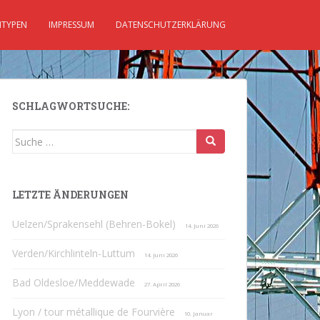
TYPEN
IMPRESSUM
DATENSCHUTZERKLÄRUNG
SCHLAGWORTSUCHE:
Suche
nach:
LETZTE ÄNDERUNGEN
Uelzen/Sprakensehl (Behren-Bokel)
14. Juni 2026
Verden/Kirchlinteln-Luttum
14. Juni 2026
Bad Oldesloe/Meddewade
27. April 2026
Lyon / tour métallique de Fourvière
10. Januar