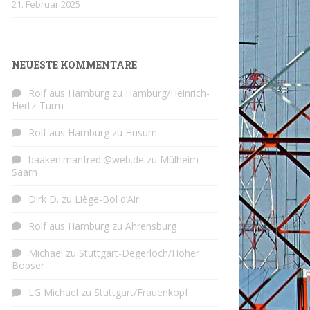
21. Februar 2025
NEUESTE KOMMENTARE
Rolf aus Hamburg
zu
Hamburg/Heinrich-
Hertz-Turm
Rolf aus Hamburg
zu
Husum
baaken.manfred.@web.de
zu
Mülheim-
Saarn
Dirk D.
zu
Liège-Bol d’Air
Rolf aus Hamburg
zu
Ahrensburg
Michael
zu
Stuttgart-Degerloch/Hoher
Bopser
LG Michael
zu
Stuttgart/Frauenkopf