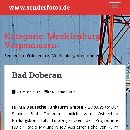
S
www.senderfotos.de
TOGGLE
k
i
p
t
Kategorie:
Mecklenburg-
o
Vorpommern
m
a
Senderfoto-Galerien aus Mecklenburg-Vorpommern
i
n
c
Bad Doberan
o
n
t
20. März 2016
2 Kommentare
e
n
(DFMG Deutsche Funkturm GmbH)
–
20.03.2016:
Der
t
Sender Bad Doberan südlich vom Ostseebad
Kühlungsborn füllt Empfangslücken der Programme
NDR 1 Radio MV und N-Joy. Aus einer Höhe von 75 m