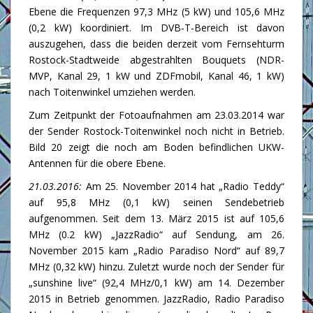
Ebene die Frequenzen 97,3 MHz (5 kW) und 105,6 MHz
(0,2 kW) koordiniert. Im DVB-T-Bereich ist davon
auszugehen, dass die beiden derzeit vom Fernsehturm
Rostock-Stadtweide abgestrahlten Bouquets (NDR-
MVP, Kanal 29, 1 kW und ZDFmobil, Kanal 46, 1 kW)
nach Toitenwinkel umziehen werden.
Zum Zeitpunkt der Fotoaufnahmen am 23.03.2014 war
der Sender Rostock-Toitenwinkel noch nicht in Betrieb.
Bild 20 zeigt die noch am Boden befindlichen UKW-
Antennen für die obere Ebene.
21.03.2016:
Am 25. November 2014 hat „Radio Teddy“
auf 95,8 MHz (0,1 kW) seinen Sendebetrieb
aufgenommen. Seit dem 13. März 2015 ist auf 105,6
MHz (0.2 kW) „JazzRadio“ auf Sendung, am 26.
November 2015 kam „Radio Paradiso Nord“ auf 89,7
MHz (0,32 kW) hinzu. Zuletzt wurde noch der Sender für
„sunshine live“ (92,4 MHz/0,1 kW) am 14. Dezember
2015 in Betrieb genommen. JazzRadio, Radio Paradiso