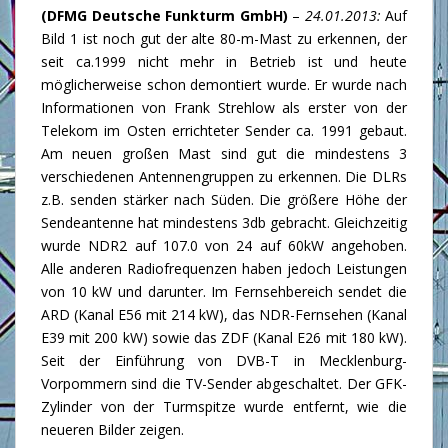
(DFMG Deutsche Funkturm GmbH)
–
24.01.2013:
Auf
Bild 1 ist noch gut der alte 80-m-Mast zu erkennen, der
seit ca.1999 nicht mehr in Betrieb ist und heute
möglicherweise schon demontiert wurde. Er wurde nach
Informationen von Frank Strehlow als erster von der
Telekom im Osten errichteter Sender ca. 1991 gebaut.
Am neuen großen Mast sind gut die mindestens 3
verschiedenen Antennengruppen zu erkennen. Die DLRs
z.B. senden stärker nach Süden. Die größere Höhe der
Sendeantenne hat mindestens 3db gebracht. Gleichzeitig
wurde NDR2 auf 107.0 von 24 auf 60kW angehoben.
Alle anderen Radiofrequenzen haben jedoch Leistungen
von 10 kW und darunter. Im Fernsehbereich sendet die
ARD (Kanal E56 mit 214 kW), das NDR-Fernsehen (Kanal
E39 mit 200 kW) sowie das ZDF (Kanal E26 mit 180 kW).
Seit der Einführung von DVB-T in Mecklenburg-
Vorpommern sind die TV-Sender abgeschaltet. Der GFK-
Zylinder von der Turmspitze wurde entfernt, wie die
neueren Bilder zeigen.