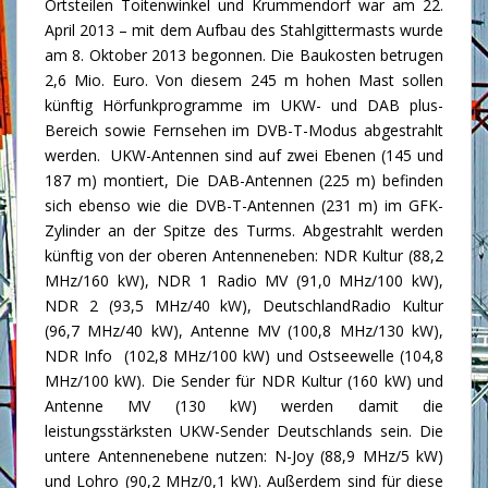
Ortsteilen Toitenwinkel und Krummendorf war am 22.
April 2013 – mit dem Aufbau des Stahlgittermasts wurde
am 8. Oktober 2013 begonnen. Die Baukosten betrugen
2,6 Mio. Euro. Von diesem 245 m hohen Mast sollen
künftig Hörfunkprogramme im UKW- und DAB plus-
Bereich sowie Fernsehen im DVB-T-Modus abgestrahlt
werden. UKW-Antennen sind auf zwei Ebenen (145 und
187 m) montiert, Die DAB-Antennen (225 m) befinden
sich ebenso wie die DVB-T-Antennen (231 m) im GFK-
Zylinder an der Spitze des Turms. Abgestrahlt werden
künftig von der oberen Antenneneben: NDR Kultur (88,2
MHz/160 kW), NDR 1 Radio MV (91,0 MHz/100 kW),
NDR 2 (93,5 MHz/40 kW), DeutschlandRadio Kultur
(96,7 MHz/40 kW), Antenne MV (100,8 MHz/130 kW),
NDR Info (102,8 MHz/100 kW) und Ostseewelle (104,8
MHz/100 kW). Die Sender für NDR Kultur (160 kW) und
Antenne MV (130 kW) werden damit die
leistungsstärksten UKW-Sender Deutschlands sein. Die
untere Antennenebene nutzen: N-Joy (88,9 MHz/5 kW)
und Lohro (90,2 MHz/0,1 kW). Außerdem sind für diese