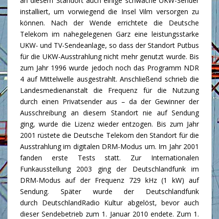
an diesem Standort auch einige schwache UKW-Sender
installiert, um vorwiegend die Insel Vilm versorgen zu
können. Nach der Wende errichtete die Deutsche
Telekom im nahegelegenen Garz eine leistungsstarke
UKW- und TV-Sendeanlage, so dass der Standort Putbus
für die UKW-Ausstrahlung nicht mehr genutzt wurde. Bis
zum Jahr 1996 wurde jedoch noch das Programm NDR
4 auf Mittelwelle ausgestrahlt. Anschließend schrieb die
Landesmedienanstalt die Frequenz für die Nutzung
durch einen Privatsender aus – da der Gewinner der
Ausschreibung an diesem Standort nie auf Sendung
ging, wurde die Lizenz wieder entzogen. Bis zum Jahr
2001 rüstete die Deutsche Telekom den Standort für die
Ausstrahlung im digitalen DRM-Modus um. Im Jahr 2001
fanden erste Tests statt. Zur Internationalen
Funkausstellung 2003 ging der Deutschlandfunk im
DRM-Modus auf der Frequenz 729 kHz (1 kW) auf
Sendung. Später wurde der Deutschlandfunk
durch DeutschlandRadio Kultur abgelöst, bevor auch
dieser Sendebetrieb zum 1. Januar 2010 endete. Zum 1.