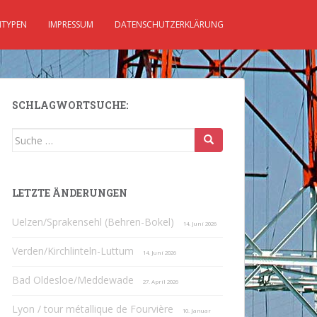
TYPEN
IMPRESSUM
DATENSCHUTZERKLÄRUNG
SCHLAGWORTSUCHE:
Suche
nach:
LETZTE ÄNDERUNGEN
Uelzen/Sprakensehl (Behren-Bokel)
14. Juni 2026
Verden/Kirchlinteln-Luttum
14. Juni 2026
Bad Oldesloe/Meddewade
27. April 2026
Lyon / tour métallique de Fourvière
10. Januar