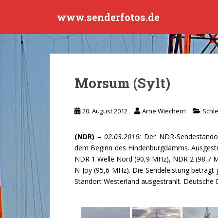
S
www.senderfotos.de
k
i
p
t
o
m
Morsum (Sylt)
a
i
n
20. August 2012
Arne Wiechern
Schle
c
o
(NDR)
–
02.03.2016:
Der NDR-Sendestandort 
n
dem Beginn des Hindenburgdamms. Ausgestr
t
NDR 1 Welle Nord (90,9 MHz), NDR 2 (98,7 M
e
N-Joy (95,6 MHz). Die Sendeleistung beträg
n
Standort Westerland
ausgestrahlt. Deutsche 
t