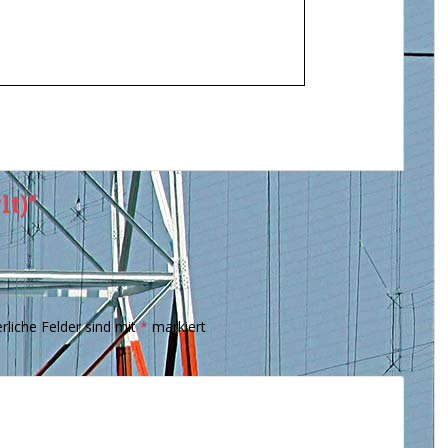
t)“
rliche Felder sind mit
*
markiert