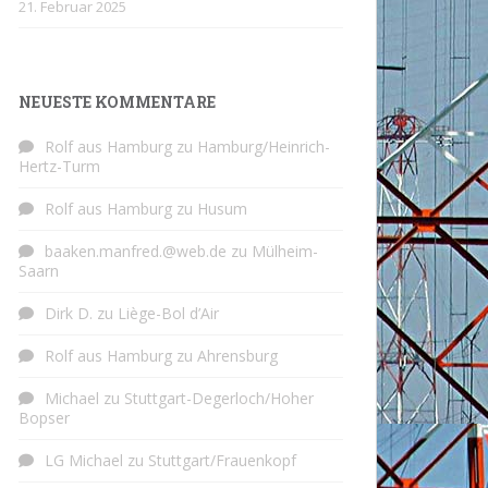
21. Februar 2025
NEUESTE KOMMENTARE
Rolf aus Hamburg
zu
Hamburg/Heinrich-
Hertz-Turm
Rolf aus Hamburg
zu
Husum
baaken.manfred.@web.de
zu
Mülheim-
Saarn
Dirk D.
zu
Liège-Bol d’Air
Rolf aus Hamburg
zu
Ahrensburg
Michael
zu
Stuttgart-Degerloch/Hoher
Bopser
LG Michael
zu
Stuttgart/Frauenkopf