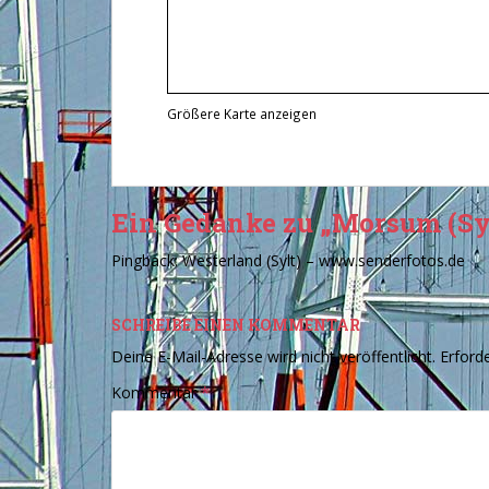
Größere Karte anzeigen
Ein Gedanke zu „Morsum (Syl
Pingback:
Westerland (Sylt) – www.senderfotos.de
SCHREIBE EINEN KOMMENTAR
Deine E-Mail-Adresse wird nicht veröffentlicht.
Erforde
Kommentar
*