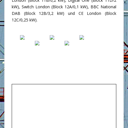
London (Block 11B/0,2 kW), Digital One (Block 11D/2
kW), Switch London (Block 12A/0,1 kW), BBC National
DAB (Block 12B/3,2 kW) und CE London (Block
12C/0,25 kW).