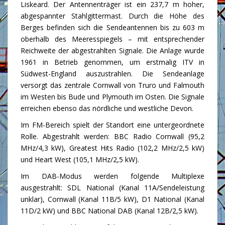
Liskeard. Der Antennenträger ist ein 237,7 m hoher,
abgespannter Stahlgittermast. Durch die Höhe des
Berges befinden sich die Sendeantennen bis zu 603 m
oberhalb des Meeresspiegels – mit entsprechender
Reichweite der abgestrahlten Signale. Die Anlage wurde
1961 in Betrieb genommen, um erstmalig ITV in
Südwest-England auszustrahlen. Die Sendeanlage
versorgt das zentrale Cornwall von Truro und Falmouth
im Westen bis Bude und Plymouth im Osten. Die Signale
erreichen ebenso das nördliche und westliche Devon.
Im FM-Bereich spielt der Standort eine untergeordnete
Rolle. Abgestrahlt werden: BBC Radio Cornwall (95,2
MHz/4,3 kW), Greatest Hits Radio (102,2 MHz/2,5 kW)
und Heart West (105,1 MHz/2,5 kW).
Im DAB-Modus werden folgende Multiplexe
ausgestrahlt: SDL National (Kanal 11A/Sendeleistung
unklar), Cornwall (Kanal 11B/5 kW), D1 National (Kanal
11D/2 kW) und BBC National DAB (Kanal 12B/2,5 kW).