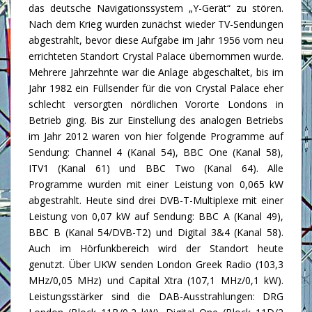
das deutsche Navigationssystem „Y-Gerät“ zu stören.
Nach dem Krieg wurden zunächst wieder TV-Sendungen
abgestrahlt, bevor diese Aufgabe im Jahr 1956 vom neu
errichteten Standort Crystal Palace übernommen wurde.
Mehrere Jahrzehnte war die Anlage abgeschaltet, bis im
Jahr 1982 ein Füllsender für die von Crystal Palace eher
schlecht versorgten nördlichen Vororte Londons in
Betrieb ging. Bis zur Einstellung des analogen Betriebs
im Jahr 2012 waren von hier folgende Programme auf
Sendung: Channel 4 (Kanal 54), BBC One (Kanal 58),
ITV1 (Kanal 61) und BBC Two (Kanal 64). Alle
Programme wurden mit einer Leistung von 0,065 kW
abgestrahlt. Heute sind drei DVB-T-Multiplexe mit einer
Leistung von 0,07 kW auf Sendung: BBC A (Kanal 49),
BBC B (Kanal 54/DVB-T2) und Digital 3&4 (Kanal 58).
Auch im Hörfunkbereich wird der Standort heute
genutzt. Über UKW senden London Greek Radio (103,3
MHz/0,05 MHz) und Capital Xtra (107,1 MHz/0,1 kW).
Leistungsstärker sind die DAB-Ausstrahlungen: DRG