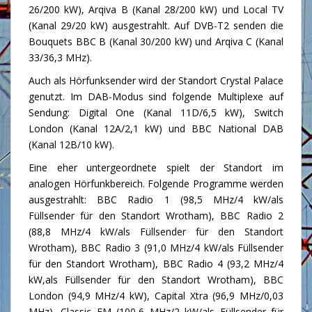
26/200 kW), Arqiva B (Kanal 28/200 kW) und Local TV
(Kanal 29/20 kW) ausgestrahlt. Auf DVB-T2 senden die
Bouquets BBC B (Kanal 30/200 kW) und Arqiva C (Kanal
33/36,3 MHz).
Auch als Hörfunksender wird der Standort Crystal Palace
genutzt. Im DAB-Modus sind folgende Multiplexe auf
Sendung: Digital One (Kanal 11D/6,5 kW), Switch
London (Kanal 12A/2,1 kW) und BBC National DAB
(Kanal 12B/10 kW).
Eine eher untergeordnete spielt der Standort im
analogen Hörfunkbereich. Folgende Programme werden
ausgestrahlt: BBC Radio 1 (98,5 MHz/4 kW/als
Füllsender für den Standort Wrotham), BBC Radio 2
(88,8 MHz/4 kW/als Füllsender für den Standort
Wrotham), BBC Radio 3 (91,0 MHz/4 kW/als Füllsender
für den Standort Wrotham), BBC Radio 4 (93,2 MHz/4
kW,als Füllsender für den Standort Wrotham), BBC
London (94,9 MHz/4 kW), Capital Xtra (96,9 MHz/0,03
MHz), Classic FM (100,6 MHz/2 kW/als Füllsender für