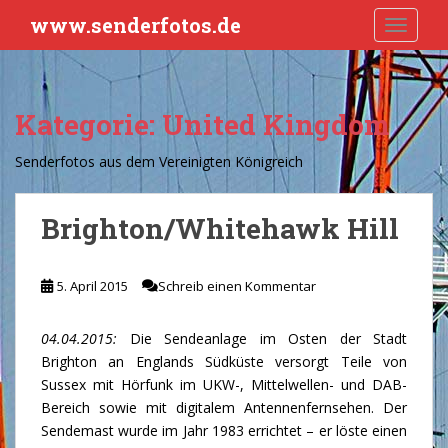
S
www.senderfotos.de
TOGGLE
k
i
p
t
Kategorie:
United Kingdom
o
m
Senderfotos aus dem Vereinigten Königreich
a
i
n
Brighton/Whitehawk Hill
c
o
n
5. April 2015
Schreib einen Kommentar
t
e
04.04.2015:
Die Sendeanlage im Osten der Stadt
n
Brighton an Englands Südküste versorgt Teile von
t
Sussex mit Hörfunk im UKW-, Mittelwellen- und DAB-
Bereich sowie mit digitalem Antennenfernsehen. Der
Sendemast wurde im Jahr 1983 errichtet – er löste einen