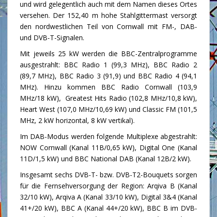
und wird gelegentlich auch mit dem Namen dieses Ortes
versehen. Der 152,40 m hohe Stahlgittermast versorgt
den nordwestlichen Teil von Cornwall mit FM-, DAB-
und DVB-T-Signalen.
Mit jeweils 25 kW werden die BBC-Zentralprogramme
ausgestrahlt: BBC Radio 1 (99,3 MHz), BBC Radio 2
(89,7 MHz), BBC Radio 3 (91,9) und BBC Radio 4 (94,1
MHz). Hinzu kommen BBC Radio Cornwall (103,9
MHz/18 kW), Greatest Hits Radio (102,8 MHz/10,8 kW),
Heart West (107,0 MHz/10,69 kW) und Classic FM (101,5
MHz, 2 kW horizontal, 8 kW vertikal).
Im DAB-Modus werden folgende Multiplexe abgestrahlt:
NOW Cornwall (Kanal 11B/0,65 kW), Digital One (Kanal
11D/1,5 kW) und BBC National DAB (Kanal 12B/2 kW).
Insgesamt sechs DVB-T- bzw. DVB-T2-Bouquets sorgen
für die Fernsehversorgung der Region: Arqiva B (Kanal
32/10 kW), Arqiva A (Kanal 33/10 kW), Digital 3&4 (Kanal
41+/20 kW), BBC A (Kanal 44+/20 kW), BBC B im DVB-