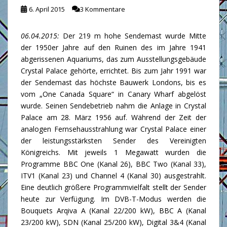
6. April 2015
3 Kommentare
06.04.2015:
Der 219 m hohe Sendemast wurde Mitte
der 1950er Jahre auf den Ruinen des im Jahre 1941
abgerissenen Aquariums, das zum Ausstellungsgebäude
Crystal Palace gehörte, errichtet. Bis zum Jahr 1991 war
der Sendemast das höchste Bauwerk Londons, bis es
vom „One Canada Square“ in Canary Wharf abgelöst
wurde. Seinen Sendebetrieb nahm die Anlage in Crystal
Palace am 28. März 1956 auf. Während der Zeit der
analogen Fernsehausstrahlung war Crystal Palace einer
der leistungsstärksten Sender des Vereinigten
Königreichs. Mit jeweils 1 Megawatt wurden die
Programme BBC One (Kanal 26), BBC Two (Kanal 33),
ITV1 (Kanal 23) und Channel 4 (Kanal 30) ausgestrahlt.
Eine deutlich größere Programmvielfalt stellt der Sender
heute zur Verfügung. Im DVB-T-Modus werden die
Bouquets Arqiva A (Kanal 22/200 kW), BBC A (Kanal
23/200 kW), SDN (Kanal 25/200 kW), Digital 3&4 (Kanal