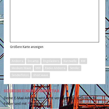
Größere Karte anzeigen
Andorra
Encamp
Engolasters
Kurzwelle
KW
Medium Wave
MW
Radio Andorra
Sender
Senderfotos
short wave
SCHREIBE EINEN KOMMENTAR
Deine E-Mail-Adresse wird nicht veröffentlicht.
Erforderliche
Felder sind mit
*
markiert