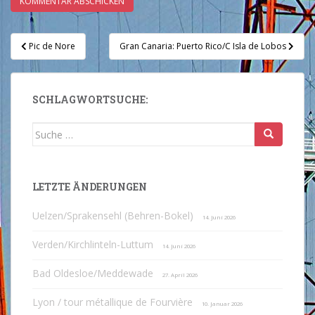
Beitragsnavigation
Pic de Nore
Gran Canaria: Puerto Rico/C Isla de Lobos
SCHLAGWORTSUCHE:
Suche
nach:
LETZTE ÄNDERUNGEN
Uelzen/Sprakensehl (Behren-Bokel)
14. Juni 2026
Verden/Kirchlinteln-Luttum
14. Juni 2026
Bad Oldesloe/Meddewade
27. April 2026
Lyon / tour métallique de Fourvière
10. Januar 2026