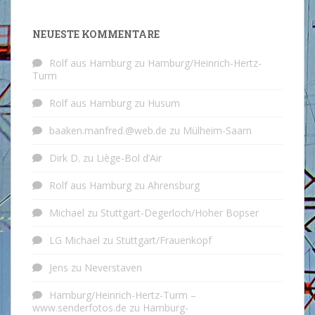
NEUESTE KOMMENTARE
Rolf aus Hamburg
zu
Hamburg/Heinrich-Hertz-
Turm
Rolf aus Hamburg
zu
Husum
baaken.manfred.@web.de
zu
Mülheim-Saarn
Dirk D.
zu
Liège-Bol d’Air
Rolf aus Hamburg
zu
Ahrensburg
Michael
zu
Stuttgart-Degerloch/Hoher Bopser
LG Michael
zu
Stuttgart/Frauenkopf
Jens
zu
Neverstaven
Hamburg/Heinrich-Hertz-Turm –
www.senderfotos.de
zu
Hamburg-