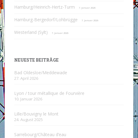
Hamburg/Heinrich-Hertz-Turm
7. Januar 2026
Hamburg-Bergedorf/Lohbrügge
7. Januar 2026
Westerland (Sylt)
7. Januar 2026
NEUESTE BEITRÄGE
Bad Oldesloe/Meddewade
27. April 2026
Lyon / tour métallique de Fourvière
10. Januar 2026
Lille/Bouvigny le Mont
24. August 2025
Sarrebourg/Château d’eau