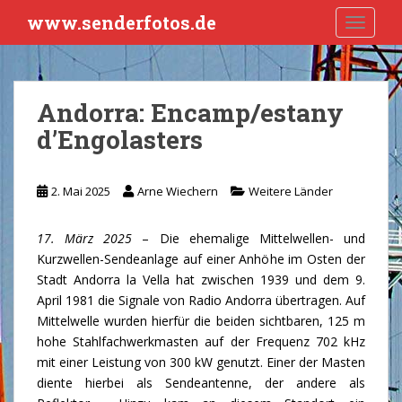
S
www.senderfotos.de
TOGGLE
k
i
p
t
Andorra: Encamp/estany
o
d’Engolasters
m
a
i
2. Mai 2025
Arne Wiechern
Weitere Länder
n
c
o
17. März 2025
– Die ehemalige Mittelwellen- und
n
Kurzwellen-Sendeanlage auf einer Anhöhe im Osten der
t
Stadt Andorra la Vella hat zwischen 1939 und dem 9.
e
April 1981 die Signale von Radio Andorra übertragen. Auf
n
Mittelwelle wurden hierfür die beiden sichtbaren, 125 m
t
hohe Stahlfachwerkmasten auf der Frequenz 702 kHz
mit einer Leistung von 300 kW genutzt. Einer der Masten
diente hierbei als Sendeantenne, der andere als