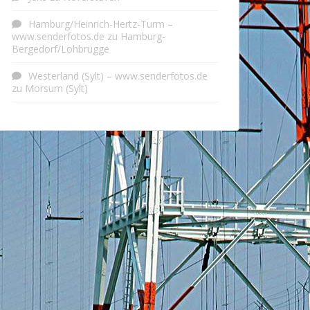
Hamburg/Heinrich-Hertz-Turm –
www.senderfotos.de
zu
Hamburg-
Bergedorf/Lohbrügge
Westerland (Sylt) – www.senderfotos.de
zu
Morsum (Sylt)