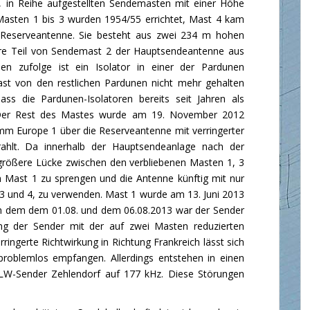
, in Reihe aufgestellten Sendemasten mit einer Höhe
asten 1 bis 3 wurden 1954/55 errichtet, Mast 4 kam
e Reserveantenne. Sie besteht aus zwei 234 m hohen
ere Teil von Sendemast 2 der Hauptsendeantenne aus
onen zufolge ist ein Isolator in einer der Pardunen
ast von den restlichen Pardunen nicht mehr gehalten
ass die Pardunen-Isolatoren bereits seit Jahren als
 Der Rest des Mastes wurde am 19. November 2012
mm Europe 1 über die Reserveantenne mit verringerter
ahlt. Da innerhalb der Hauptsendeanlage nach der
größere Lücke zwischen den verbliebenen Masten 1, 3
ch Mast 1 zu sprengen und die Antenne künftig mit nur
3 und 4, zu verwenden. Mast 1 wurde am 13. Juni 2013
 dem dem 01.08. und dem 06.08.2013 war der Sender
ing der Sender mit der auf zwei Masten reduzierten
ringerte Richtwirkung in Richtung Frankreich lässt sich
problemlos empfangen. Allerdings entstehen in einen
LW-Sender Zehlendorf auf 177 kHz. Diese Störungen