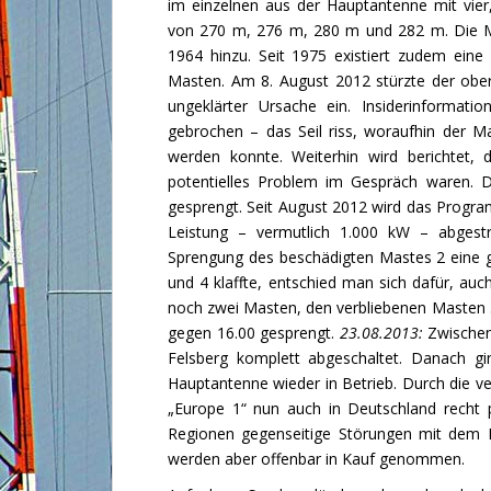
im einzelnen aus der Hauptantenne mit vier
von 270 m, 276 m, 280 m und 282 m. Die M
1964 hinzu. Seit 1975 existiert zudem ein
Masten. Am 8. August 2012 stürzte der ob
ungeklärter Ursache ein. Insiderinformati
gebrochen – das Seil riss, woraufhin der M
werden konnte. Weiterhin wird berichtet, d
potentielles Problem im Gespräch waren.
gesprengt. Seit August 2012 wird das Progra
Leistung – vermutlich 1.000 kW – abgestr
Sprengung des beschädigten Mastes 2 eine 
und 4 klaffte, entschied man sich dafür, au
noch zwei Masten, den verbliebenen Masten 
gegen 16.00 gesprengt.
23.08.2013:
Zwischen
Felsberg komplett abgeschaltet. Danach g
Hauptantenne wieder in Betrieb. Durch die ver
„Europe 1“ nun auch in Deutschland recht 
Regionen gegenseitige Störungen mit dem 
werden aber offenbar in Kauf genommen.