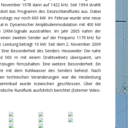
 November 1978 dann auf 1422 kHz. Seit 1994 strahlt
ndort das Programm des Deutschlandfunks aus. Dabei
anztags nur noch 600 kW. Im Februar wurde eine neue
gnal in Dynamischer Amplitudenmodulation mit 400 kW
ale DRM-Signale ausstrahlen. Im Jahr 2005 nahm der
 einen zweiten Sender auf der Frequenz 1179 kHz für
e Leistung beträgt 10 kW. Seit dem 2. November 2009
v. Eine Besonderheit des Senders Heusweiler: Die nahe
nd 500 m mit einem Drahtseilnetz überspannt, um
zeugen fernzuhalten. Eine weitere Besonderheit: Ein
hre mit dem Kühlwasser des Senders beheizt. Nach
en technischen Veränderungen war die Heizleistung
wimmbad wurde inzwischen geschlossen. Über die
dische Rundfunk ausführlich berichtet (
Externer Video-