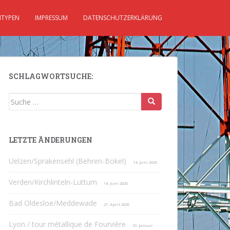
TYPEN
IMPRESSUM
DATENSCHUTZERKLÄRUNG
SCHLAGWORTSUCHE:
Suche
nach:
LETZTE ÄNDERUNGEN
Uelzen/Sprakensehl (Behren-Bokel)
14. Juni 2026
Verden/Kirchlinteln-Luttum
14. Juni 2026
Bad Oldesloe/Meddewade
27. April 2026
Lyon / tour métallique de Fourvière
10. Januar