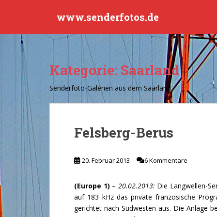
S
www.senderfotos.de
k
i
p
t
o
Kategorie:
Saarland
m
a
Senderfoto-Galerien aus dem Saarland
i
n
c
o
Felsberg-Berus
n
t
20. Februar 2013
6 Kommentare
e
n
t
(Europe 1)
–
20.02.2013:
Die Langwellen-Sen
auf 183 kHz das private französische Pro
gerichtet nach Südwesten aus. Die Anlage b