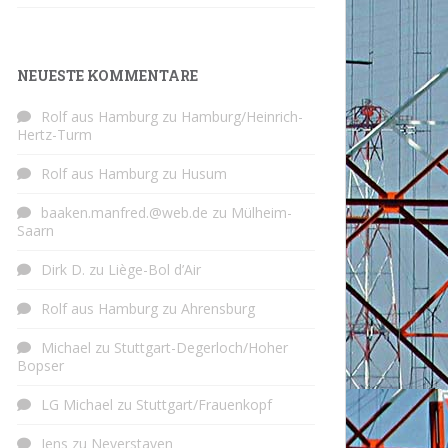
NEUESTE KOMMENTARE
Rolf aus Hamburg
zu
Hamburg/Heinrich-
Hertz-Turm
Rolf aus Hamburg
zu
Husum
baaken.manfred.@web.de
zu
Mülheim-
Saarn
Dirk D.
zu
Liège-Bol d’Air
Rolf aus Hamburg
zu
Ahrensburg
Michael
zu
Stuttgart-Degerloch/Hoher
Bopser
LG Michael
zu
Stuttgart/Frauenkopf
Jens
zu
Neverstaven