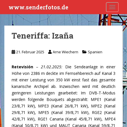
S
www.senderfotos.de
TOGGLE
k
i
p
t
Teneriffa: Izaña
o
m
a
21. Februar 2025
Arne Wiechern
Spanien
i
n
Retevisión
–
21.02.2025:
Die Sendeanlage in einer
c
Höhe von 2386 m deckte im Fernsehbereich auf Kanal 3
o
mit einer Leistung von 350 kW einst fast das gesamte
n
kanarische Archipel ab. Inzwischen wird mit deutlich
t
geringeren Leistungen gearbeitet: Im DVB-T-Modus
e
werden folgende Bouquets abgestrahlt: MPE1 (Kanal
n
23/8,71 kW), MPE3 (Kanal 26/8,71 kW), MPE2 (Kanal
t
29/8,71 kW), MPE5 (Kanal 39/8,71 kW), RGE2 (Kanal
42/8,71 kW), RGE1 Canaria (Kanal 45/8,71 kW), MPE4
(Kanal 50/8,71 kW) und MAUT Canaria (Kanal 59/8,71