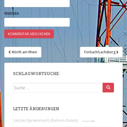
Website
Beitragsnavigation
Wörth am Rhein
Forbach/Lachsberg
SCHLAGWORTSUCHE:
Suche
nach:
LETZTE ÄNDERUNGEN
Uelzen/Sprakensehl (Behren-Bokel)
14. Juni 2026