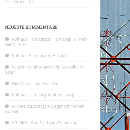
21. Februar 2025
NEUESTE KOMMENTARE
Rolf aus Hamburg
zu
Hamburg/Heinrich-
Hertz-Turm
Rolf aus Hamburg
zu
Husum
baaken.manfred.@web.de
zu
Mülheim-
Saarn
Dirk D.
zu
Liège-Bol d’Air
Rolf aus Hamburg
zu
Ahrensburg
Michael
zu
Stuttgart-Degerloch/Hoher
Bopser
LG Michael
zu
Stuttgart/Frauenkopf