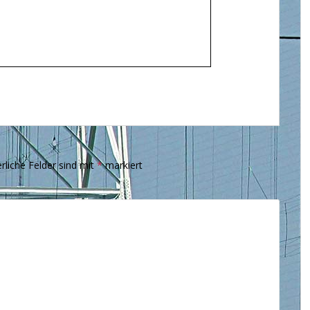
rliche Felder sind mit
*
markiert