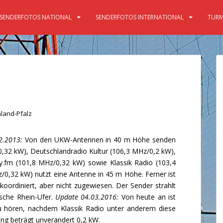
SENDERFOTOS NATIONAL
SENDERFOTOS INTERNATIONAL
TURM
land-Pfalz
2.2013:
Von den UKW-Antennen in 40 m Höhe senden
,32 kW), Deutschlandradio Kultur (106,3 MHz/0,2 kW),
.fm (101,8 MHz/0,32 kW) sowie Klassik Radio (103,4
0,32 kW) nutzt eine Antenne in 45 m Höhe. Ferner ist
ordiniert, aber nicht zugewiesen. Der Sender strahlt
ische Rhein-Ufer.
Update 04.03.2016:
Von heute an ist
u hören, nachdem Klassik Radio unter anderem diese
ng beträgt unverändert 0,2 kW.