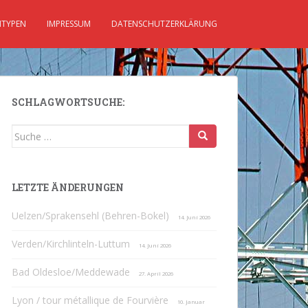
TYPEN
IMPRESSUM
DATENSCHUTZERKLÄRUNG
SCHLAGWORTSUCHE:
Suche
nach:
LETZTE ÄNDERUNGEN
Uelzen/Sprakensehl (Behren-Bokel)
14. Juni 2026
Verden/Kirchlinteln-Luttum
14. Juni 2026
Bad Oldesloe/Meddewade
27. April 2026
Lyon / tour métallique de Fourvière
10. Januar