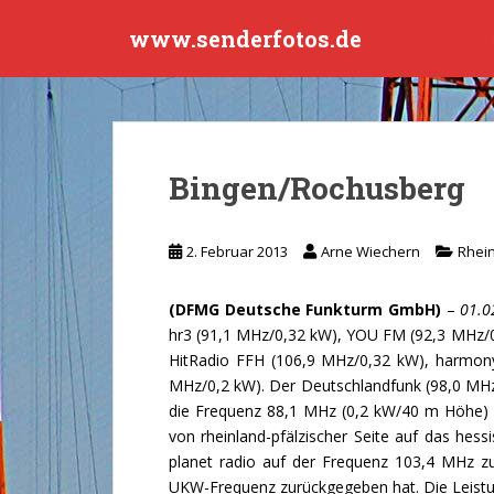
S
www.senderfotos.de
k
i
p
t
o
m
Bingen/Rochusberg
a
i
n
2. Februar 2013
Arne Wiechern
Rhein
c
o
(DFMG Deutsche Funkturm GmbH)
–
01.0
n
hr3 (91,1 MHz/0,32 kW), YOU FM (92,3 MHz/0
t
HitRadio FFH (106,9 MHz/0,32 kW), harmony
e
MHz/0,2 kW). Der Deutschlandfunk (98,0 MHz/
n
die Frequenz 88,1 MHz (0,2 kW/40 m Höhe) ko
t
von rheinland-pfälzischer Seite auf das hess
planet radio auf der Frequenz 103,4 MHz z
UKW-Frequenz zurückgegeben hat. Die Leistu