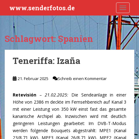
S
www.senderfotos.de
TOGGLE
k
i
p
t
Schlagwort:
Spanien
o
m
a
Teneriffa: Izaña
i
n
c
21. Februar 2025
Schreib einen Kommentar
o
n
Retevisión
–
21.02.2025:
Die Sendeanlage in einer
t
Höhe von 2386 m deckte im Fernsehbereich auf Kanal 3
e
mit einer Leistung von 350 kW einst fast das gesamte
n
kanarische Archipel ab. Inzwischen wird mit deutlich
t
geringeren Leistungen gearbeitet: Im DVB-T-Modus
werden folgende Bouquets abgestrahlt: MPE1 (Kanal
23/8,71 kW), MPE3 (Kanal 26/8,71 kW), MPE2 (Kanal