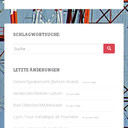
SCHLAGWORTSUCHE:
Suche
nach:
LETZTE ÄNDERUNGEN
Uelzen/Sprakensehl (Behren-Bokel)
14. Juni 2026
Verden/Kirchlinteln-Luttum
14. Juni 2026
Bad Oldesloe/Meddewade
27. April 2026
Lyon / tour métallique de Fourvière
10. Januar 2026