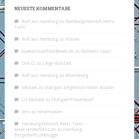
NEUESTE KOMMENTARE
Rolf aus Hamburg
zu
Hamburg/Heinrich-Hertz-
Turm
Rolf aus Hamburg
zu
Husum
baaken.manfred.@web.de
zu
Mülheim-Saarn
Dirk D.
zu
Liège-Bol d’Air
Rolf aus Hamburg
zu
Ahrensburg
Michael
zu
Stuttgart-Degerloch/Hoher Bopser
LG Michael
zu
Stuttgart/Frauenkopf
Jens
zu
Neverstaven
Hamburg/Heinrich-Hertz-Turm –
www.senderfotos.de
zu
Hamburg-
Bergedorf/Lohbrügge