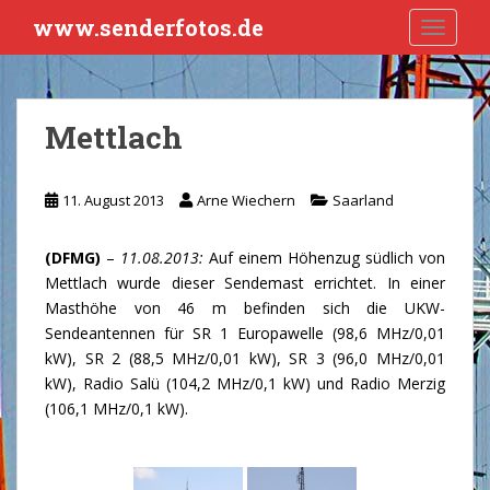
S
www.senderfotos.de
TOGGLE
k
i
p
t
Mettlach
o
m
a
11. August 2013
Arne Wiechern
Saarland
i
n
(DFMG)
–
11.08.2013:
Auf einem Höhenzug südlich von
c
Mettlach wurde dieser Sendemast errichtet. In einer
o
Masthöhe von 46 m befinden sich die UKW-
n
Sendeantennen für SR 1 Europawelle (98,6 MHz/0,01
t
kW), SR 2 (88,5 MHz/0,01 kW), SR 3 (96,0 MHz/0,01
e
kW), Radio Salü (104,2 MHz/0,1 kW) und Radio Merzig
n
(106,1 MHz/0,1 kW).
t