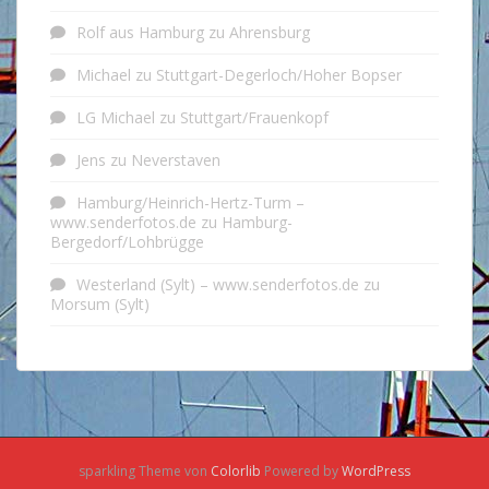
Rolf aus Hamburg
zu
Ahrensburg
Michael
zu
Stuttgart-Degerloch/Hoher Bopser
LG Michael
zu
Stuttgart/Frauenkopf
Jens
zu
Neverstaven
Hamburg/Heinrich-Hertz-Turm –
www.senderfotos.de
zu
Hamburg-
Bergedorf/Lohbrügge
Westerland (Sylt) – www.senderfotos.de
zu
Morsum (Sylt)
sparkling Theme von
Colorlib
Powered by
WordPress