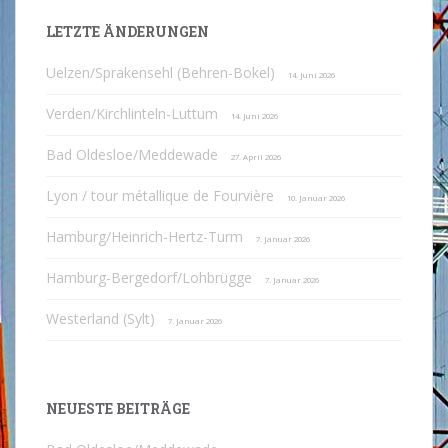
LETZTE ÄNDERUNGEN
Uelzen/Sprakensehl (Behren-Bokel)
14. Juni 2026
Verden/Kirchlinteln-Luttum
14. Juni 2026
Bad Oldesloe/Meddewade
27. April 2026
Lyon / tour métallique de Fourvière
10. Januar 2026
Hamburg/Heinrich-Hertz-Turm
7. Januar 2026
Hamburg-Bergedorf/Lohbrügge
7. Januar 2026
Westerland (Sylt)
7. Januar 2026
NEUESTE BEITRÄGE