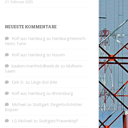
21. Februar 2025
NEUESTE KOMMENTARE
Rolf aus Hamburg
zu
Hamburg/Heinrich-
Hertz-Turm
Rolf aus Hamburg
zu
Husum
baaken.manfred.@web.de
zu
Mülheim-
Saarn
Dirk D.
zu
Liège-Bol d’Air
Rolf aus Hamburg
zu
Ahrensburg
Michael
zu
Stuttgart-Degerloch/Hoher
Bopser
LG Michael
zu
Stuttgart/Frauenkopf