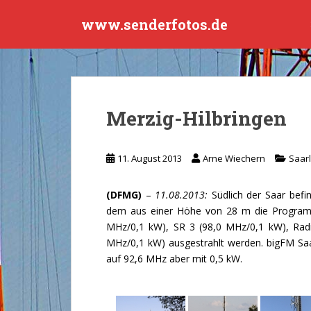
S
www.senderfotos.de
k
i
p
t
o
m
Merzig-Hilbringen
a
i
n
11. August 2013
Arne Wiechern
Saar
c
o
(DFMG)
–
11.08.2013:
Südlich der Saar befi
n
dem aus einer Höhe von 28 m die Programm
t
MHz/0,1 kW), SR 3 (98,0 MHz/0,1 kW), Rad
e
MHz/0,1 kW) ausgestrahlt werden. bigFM Saa
n
auf 92,6 MHz aber mit 0,5 kW.
t