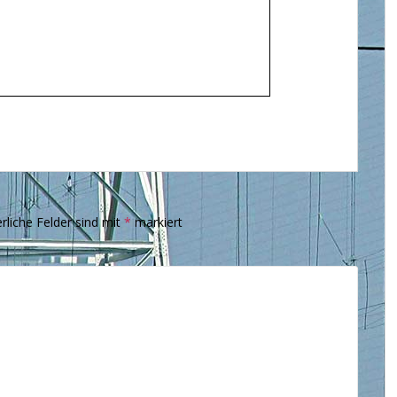
rliche Felder sind mit
*
markiert