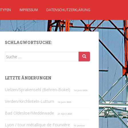
TYPEN
IMPRESSUM
DATENSCHUTZERKLÄRUNG
SCHLAGWORTSUCHE:
Suche
nach:
LETZTE ÄNDERUNGEN
Uelzen/Sprakensehl (Behren-Bokel)
14. Juni 2026
Verden/Kirchlinteln-Luttum
14. Juni 2026
Bad Oldesloe/Meddewade
27. April 2026
Lyon / tour métallique de Fourvière
10. Januar