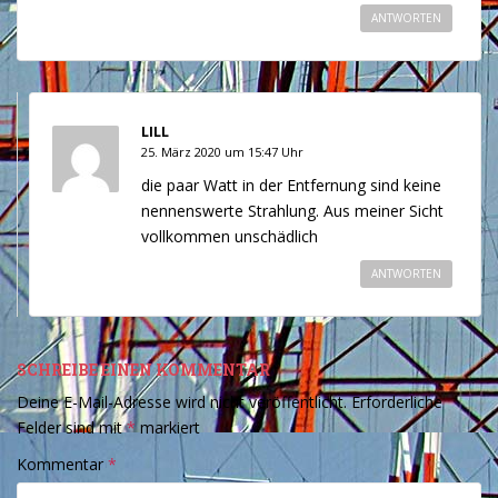
ANTWORTEN
LILL
25. März 2020 um 15:47 Uhr
die paar Watt in der Entfernung sind keine
nennenswerte Strahlung. Aus meiner Sicht
vollkommen unschädlich
ANTWORTEN
SCHREIBE EINEN KOMMENTAR
Deine E-Mail-Adresse wird nicht veröffentlicht.
Erforderliche
Felder sind mit
*
markiert
Kommentar
*