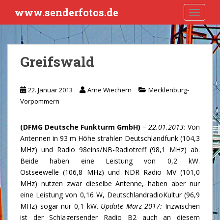
S
www.senderfotos.de
TOGGLE
k
i
p
t
Greifswald
o
m
a
22. Januar 2013
Arne Wiechern
Mecklenburg-
i
Vorpommern
n
c
(DFMG Deutsche Funkturm GmbH)
–
22.01.2013:
Von
o
Antennen in 93 m Höhe strahlen Deutschlandfunk (104,3
n
MHz) und Radio 98eins/NB-Radiotreff (98,1 MHz) ab.
t
Beide haben eine Leistung von 0,2 kW.
e
Ostseewelle (106,8 MHz) und NDR Radio MV (101,0
n
MHz) nutzen zwar dieselbe Antenne, haben aber nur
t
eine Leistung von 0,16 W, DeutschlandradioKultur (96,9
MHz) sogar nur 0,1 kW.
Update März 2017:
Inzwischen
ist der Schlagersender Radio B2 auch an diesem