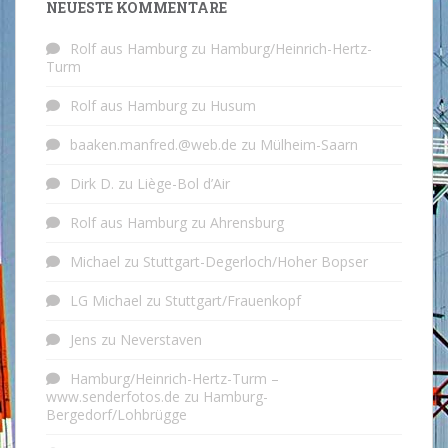
NEUESTE KOMMENTARE
Rolf aus Hamburg
zu
Hamburg/Heinrich-Hertz-
Turm
Rolf aus Hamburg
zu
Husum
baaken.manfred.@web.de
zu
Mülheim-Saarn
Dirk D.
zu
Liège-Bol d’Air
Rolf aus Hamburg
zu
Ahrensburg
Michael
zu
Stuttgart-Degerloch/Hoher Bopser
LG Michael
zu
Stuttgart/Frauenkopf
Jens
zu
Neverstaven
Hamburg/Heinrich-Hertz-Turm –
www.senderfotos.de
zu
Hamburg-
Bergedorf/Lohbrügge