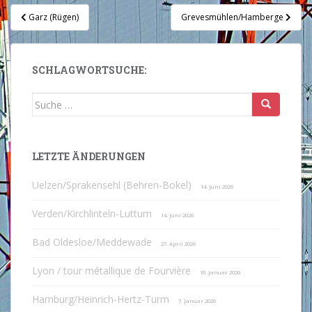
Beitragsnavigation
Garz (Rügen)
Grevesmühlen/Hamberge
SCHLAGWORTSUCHE:
Suche
nach:
LETZTE ÄNDERUNGEN
Uelzen/Sprakensehl (Behren-Bokel)
14. Juni 2026
Verden/Kirchlinteln-Luttum
14. Juni 2026
Bad Oldesloe/Meddewade
27. April 2026
Lyon / tour métallique de Fourvière
10. Januar 2026
Hamburg/Heinrich-Hertz-Turm
7. Januar 2026