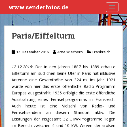
S
www.senderfotos.de
TOGGLE
k
i
p
t
Paris/Eiffelturm
o
m
a
12. Dezember 2016
Arne Wiechern
Frankreich
i
n
12.12.2016:
Der in den Jahren 1887 bis 1889 erbaute
c
Eiffelturm am südlichen Seine-Ufer in Paris hat inklusive
o
Antenne eine Gesamthöhe von 324 m. Im Jahr 1921
n
wurde von hier das erste öffentliche Radio-Programm
t
Europas ausgestrahlt. 1935 erfolgte die erste öffentliche
e
Ausstrahlung eines Fernsehprogramms in Frankreich.
n
Auch heute ist eine Vielzahl von Radio- und
t
Fernsehsendern an diesem Standort aktiv. Die
Leistungen der insgesamt 32 UKW-Programme liegen
im Bereich zwischen 4 und 10 kW. Wegen der großen