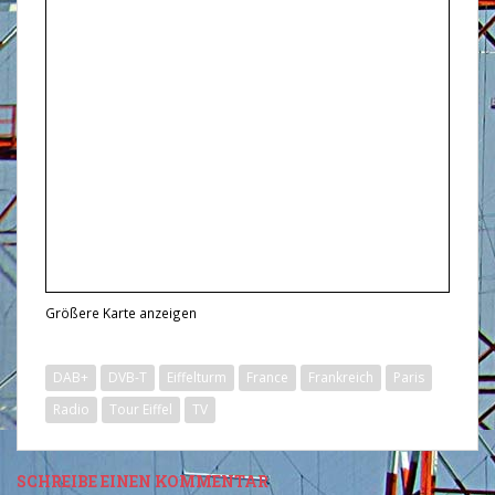
Größere Karte anzeigen
DAB+
DVB-T
Eiffelturm
France
Frankreich
Paris
Radio
Tour Eiffel
TV
SCHREIBE EINEN KOMMENTAR