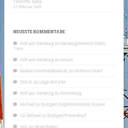
Teneriffa: Izaña
21. Februar 2025
NEUESTE KOMMENTARE
Rolf aus Hamburg
zu
Hamburg/Heinrich-Hertz-
Turm
Rolf aus Hamburg
zu
Husum
baaken.manfred.@web.de
zu
Mülheim-Saarn
Dirk D.
zu
Liège-Bol d’Air
Rolf aus Hamburg
zu
Ahrensburg
Michael
zu
Stuttgart-Degerloch/Hoher Bopser
LG Michael
zu
Stuttgart/Frauenkopf
Jens
zu
Neverstaven