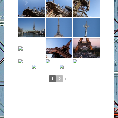
1
2
►