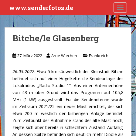
S
www.senderfotos.de
TOGGLE
k
i
p
t
Bitche/le Glasenberg
o
m
a
27. März 2022
Arne Wiechern
Frankreich
i
n
26.03.2022
: Etwa 5 km südwestlich der Kleinstadt Bitche
c
befindet sich auf einer Hügelkette die Sendeanlage des
o
Lokalradios „Radio Studio 1“. Aus einer Antennenhöhe
n
von 43 m über Grund wird das Programm auf 105,8
t
MHz (1 kW) ausgestrahlt. Für die Sendeantenne wurde
e
im Zeitraum 2021/22 ein neuer Mast errichtet, der sich
n
etwa 200 m westlich der bisherigen Anlage befindet.
t
Zum Zeitpunkt der Aufnahme stand der alte Mast noch,
zeigte sich aber bereits in schlechtem Zustand. Auffällig:
An dessen Spitze befanden sich deutlich mehr Dipole als