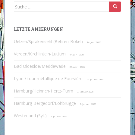
Suche
nach:
LETZTE ÄNDERUNGEN
Uelzen/Sprakensehl (Behren-Bokel)
14. Juni 2026
Verden/Kirchlinteln-Luttum
14. Juni 2026
Bad Oldesloe/Meddewade
27. April 2026
Lyon / tour métallique de Fourvière
10. Januar 2026
Hamburg/Heinrich-Hertz-Turm
7. Januar 2026
Hamburg-Bergedorf/Lohbrügge
7. Januar 2026
Westerland (Sylt)
7. Januar 2026