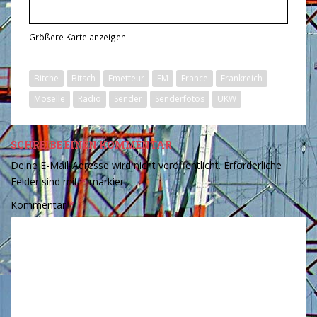
Größere Karte anzeigen
Bitche
Bitsch
Emetteur
FM
France
Frankreich
Moselle
Radio
Sender
Senderfotos
UKW
SCHREIBE EINEN KOMMENTAR
Deine E-Mail-Adresse wird nicht veröffentlicht.
Erforderliche
Felder sind mit
*
markiert
Kommentar
*