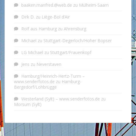
baaken.manfred.@web.de
zu
Mülheim-Saarn
Dirk D.
zu
Liège-Bol d’Air
Rolf aus Hamburg
zu
Ahrensburg
Michael
zu
Stuttgart-Degerloch/Hoher Bopser
LG Michael
zu
Stuttgart/Frauenkopf
Jens
zu
Neverstaven
Hamburg/Heinrich-Hertz-Turm –
www.senderfotos.de
zu
Hamburg-
Bergedorf/Lohbrügge
Westerland (Sylt) – www.senderfotos.de
zu
Morsum (Sylt)