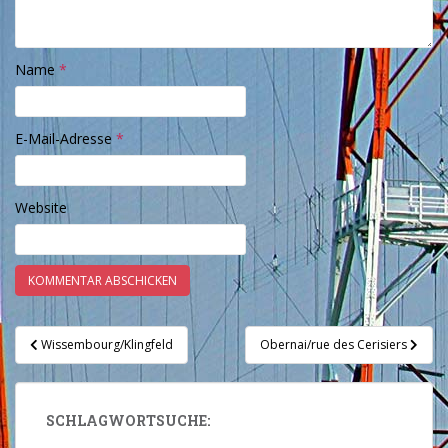
Name
*
E-Mail-Adresse
*
Website
Beitragsnavigation
Wissembourg/Klingfeld
Obernai/rue des Cerisiers
SCHLAGWORTSUCHE: