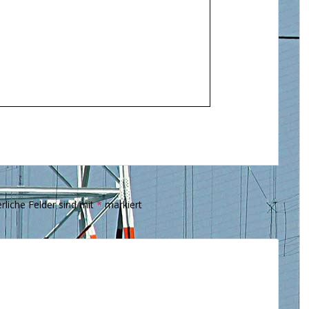
rliche Felder sind mit
*
markiert