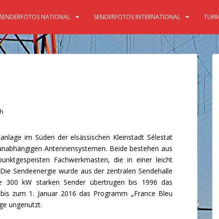
SENDERFOTOS NATIONAL
SENDERFOTOS INTERNATIONAL
TURM
ch
nlage im Süden der elsässischen Kleinstadt Sélestat
r unabhängigen Antennensystemen. Beide bestehen aus
punktgespeisten Fachwerkmasten, die in einer leicht
. Die Sendeenergie wurde aus der zentralen Sendehalle
ie 300 kW starken Sender übertrugen bis 1996 das
 bis zum 1. Januar 2016 das Programm „France Bleu
age ungenutzt.