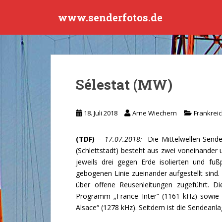
S
www.senderfotos.de
k
i
p
t
o
m
Sélestat (MW)
a
i
n
18. Juli 2018
Arne Wiechern
Frankrei
c
o
(TDF)
–
17.07.2018:
Die Mittelwellen-Sendea
n
(Schlettstadt) besteht aus zwei voneinande
t
jeweils drei gegen Erde isolierten und fuß
e
gebogenen Linie zueinander aufgestellt sind
n
über offene Reusenleitungen zugeführt. D
t
Programm „France Inter“ (1161 kHz) sowie
Alsace“ (1278 kHz). Seitdem ist die Sendeanl