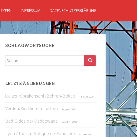
TYPEN
IMPRESSUM
DATENSCHUTZERKLÄRUNG
SCHLAGWORTSUCHE:
Suche
nach:
LETZTE ÄNDERUNGEN
Uelzen/Sprakensehl (Behren-Bokel)
14. Juni 2026
Verden/Kirchlinteln-Luttum
14. Juni 2026
Bad Oldesloe/Meddewade
27. April 2026
Lyon / tour métallique de Fourvière
10. Januar