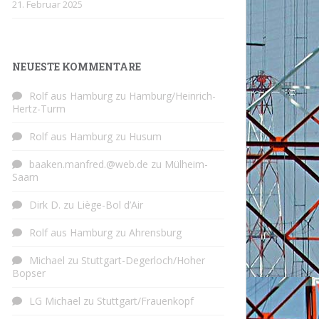
21. Februar 2025
NEUESTE KOMMENTARE
Rolf aus Hamburg
zu
Hamburg/Heinrich-
Hertz-Turm
Rolf aus Hamburg
zu
Husum
baaken.manfred.@web.de
zu
Mülheim-
Saarn
Dirk D.
zu
Liège-Bol d’Air
Rolf aus Hamburg
zu
Ahrensburg
Michael
zu
Stuttgart-Degerloch/Hoher
Bopser
LG Michael
zu
Stuttgart/Frauenkopf