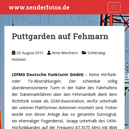
S
www.senderfotos.de
TOGGLE
k
i
p
t
Puttgarden auf Fehmarn
o
m
a
20. August 2012
Arne Wiechern
Schleswig-
i
Holstein
n
c
(DFMG Deutsche Funkturm GmbH)
– Keine Hörfunk-
o
oder TV-Abstrahlungen. Der scheinbar völlig
n
überdimensionierte Turm in der Nähe des Fährhafens
t
der Dänemarkfähren über den Fehmarnbelt dient dem
e
Richtfunk sowie als GSM-Basisstation, wofür unterhalb
n
der unteren Plattformen Antennen montiert sind. Früher
t
wurde von dieser Anlage das so genannte Eurosignal,
ein ehemaliger Pagerdienst, knapp unterhalb des UKW-
Hörfunkbandes auf der Frequenz 87.3575 MHz mit 8kW