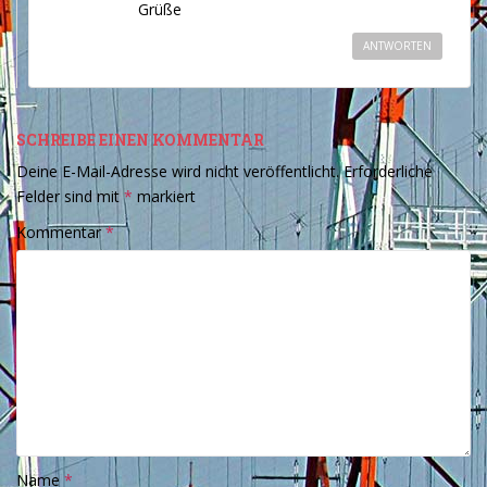
Grüße
ANTWORTEN
SCHREIBE EINEN KOMMENTAR
Deine E-Mail-Adresse wird nicht veröffentlicht.
Erforderliche
Felder sind mit
*
markiert
Kommentar
*
Name
*