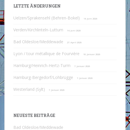
LETZTE ÄNDERUNGEN
Uelzen/Sprakensehl (Behren-Bokel)
14. Juni 2026
Verden/Kirchlinteln-Luttum
14. Juni 2026
Bad Oldesloe/Meddewade
27. April 2026
Lyon / tour métallique de Fourvière
10. Januar 2026
Hamburg/Heinrich-Hertz-Turm
7. Januar 2026
Hamburg-Bergedorf/Lohbrügge
7. Januar 2026
Westerland (Sylt)
7. Januar 2026
NEUESTE BEITRÄGE
Bad Oldesloe/Meddewade