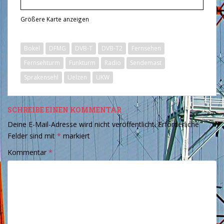
Größere Karte anzeigen
Bokel
DFMG
DVB-T
DVB-T2
Fernsehen
Fernsehturm
Funkturm
Radio
Sendemast
Sprakensehl
Uelzen
UKW
SCHREIBE EINEN KOMMENTAR
Deine E-Mail-Adresse wird nicht veröffentlicht.
Erforderliche
Felder sind mit
*
markiert
Kommentar
*