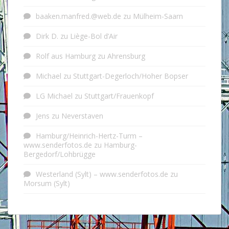
baaken.manfred.@web.de
zu
Mülheim-Saarn
Dirk D.
zu
Liège-Bol d’Air
Rolf aus Hamburg
zu
Ahrensburg
Michael
zu
Stuttgart-Degerloch/Hoher Bopser
LG Michael
zu
Stuttgart/Frauenkopf
Jens
zu
Neverstaven
Hamburg/Heinrich-Hertz-Turm –
www.senderfotos.de
zu
Hamburg-
Bergedorf/Lohbrügge
Westerland (Sylt) – www.senderfotos.de
zu
Morsum (Sylt)