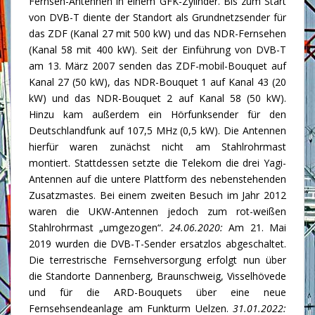
Fernseh-Antennen in einem GFK-Zylinder. Bis zum Start
von DVB-T diente der Standort als Grundnetzsender für
das ZDF (Kanal 27 mit 500 kW) und das NDR-Fernsehen
(Kanal 58 mit 400 kW). Seit der Einführung von DVB-T
am 13. März 2007 senden das ZDF-mobil-Bouquet auf
Kanal 27 (50 kW), das NDR-Bouquet 1 auf Kanal 43 (20
kW) und das NDR-Bouquet 2 auf Kanal 58 (50 kW).
Hinzu kam außerdem ein Hörfunksender für den
Deutschlandfunk auf 107,5 MHz (0,5 kW). Die Antennen
hierfür waren zunächst nicht am Stahlrohrmast
montiert. Stattdessen setzte die Telekom die drei Yagi-
Antennen auf die untere Plattform des nebenstehenden
Zusatzmastes. Bei einem zweiten Besuch im Jahr 2012
waren die UKW-Antennen jedoch zum rot-weißen
Stahlrohrmast „umgezogen“.
24.06.2020:
Am 21. Mai
2019 wurden die DVB-T-Sender ersatzlos abgeschaltet.
Die terrestrische Fernsehversorgung erfolgt nun über
die Standorte
Dannenberg
,
Braunschweig
,
Visselhövede
und für die ARD-Bouquets über eine neue
Fernsehsendeanlage am
Funkturm Uelzen
.
31.01.2022: