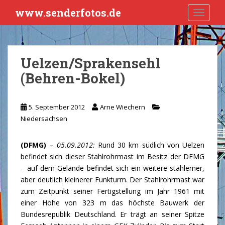
S
www.senderfotos.de
TOGGLE
k
i
p
t
Uelzen/Sprakensehl
o
(Behren-Bokel)
m
a
i
5. September 2012
Arne Wiechern
n
Niedersachsen
c
o
n
(DFMG)
–
05.09.2012:
Rund 30 km südlich von Uelzen
t
befindet sich dieser Stahlrohrmast im Besitz der DFMG
e
– auf dem Gelände befindet sich ein weitere stählerner,
n
aber deutlich kleinerer Funkturm. Der Stahlrohrmast war
t
zum Zeitpunkt seiner Fertigstellung im Jahr 1961 mit
einer Höhe von 323 m das höchste Bauwerk der
Bundesrepublik Deutschland. Er trägt an seiner Spitze