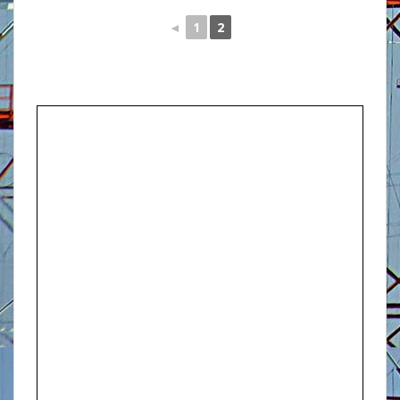
◄
1
2