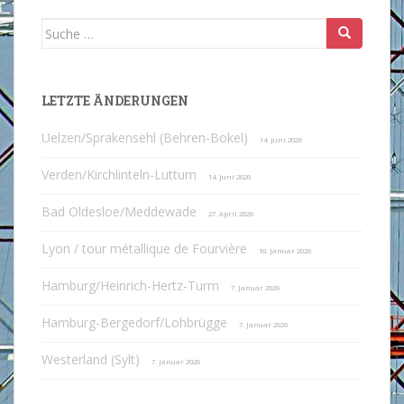
Suche
nach:
LETZTE ÄNDERUNGEN
Uelzen/Sprakensehl (Behren-Bokel)
14. Juni 2026
Verden/Kirchlinteln-Luttum
14. Juni 2026
Bad Oldesloe/Meddewade
27. April 2026
Lyon / tour métallique de Fourvière
10. Januar 2026
Hamburg/Heinrich-Hertz-Turm
7. Januar 2026
Hamburg-Bergedorf/Lohbrügge
7. Januar 2026
Westerland (Sylt)
7. Januar 2026