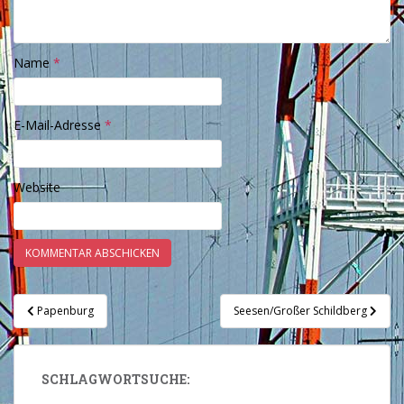
Name
*
E-Mail-Adresse
*
Website
Beitragsnavigation
Papenburg
Seesen/Großer Schildberg
SCHLAGWORTSUCHE: