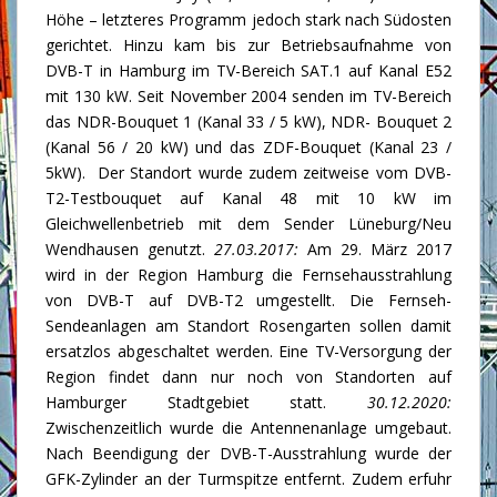
Höhe – letzteres Programm jedoch stark nach Südosten
gerichtet. Hinzu kam bis zur Betriebsaufnahme von
DVB-T in Hamburg im TV-Bereich SAT.1 auf Kanal E52
mit 130 kW. Seit November 2004 senden im TV-Bereich
das NDR-Bouquet 1 (Kanal 33 / 5 kW), NDR- Bouquet 2
(Kanal 56 / 20 kW) und das ZDF-Bouquet (Kanal 23 /
5kW). Der Standort wurde zudem zeitweise vom DVB-
T2-Testbouquet auf Kanal 48 mit 10 kW im
Gleichwellenbetrieb mit dem Sender Lüneburg/Neu
Wendhausen genutzt.
27.03.2017:
Am 29. März 2017
wird in der Region Hamburg die Fernsehausstrahlung
von DVB-T auf DVB-T2 umgestellt. Die Fernseh-
Sendeanlagen am Standort Rosengarten sollen damit
ersatzlos abgeschaltet werden. Eine TV-Versorgung der
Region findet dann nur noch von Standorten auf
Hamburger Stadtgebiet statt.
30.12.2020:
Zwischenzeitlich wurde die Antennenanlage umgebaut.
Nach Beendigung der DVB-T-Ausstrahlung wurde der
GFK-Zylinder an der Turmspitze entfernt. Zudem erfuhr