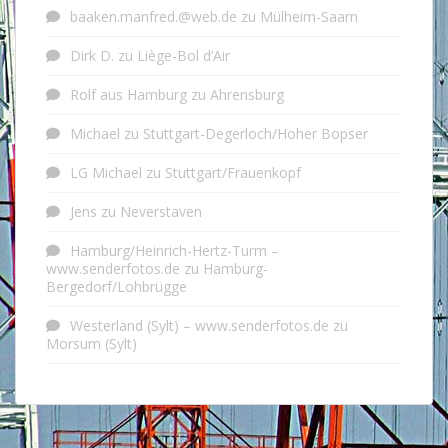
baaken.manfred.@web.de
zu
Mülheim-Saarn
Dirk D.
zu
Liège-Bol d’Air
Rolf aus Hamburg
zu
Ahrensburg
Michael
zu
Stuttgart-Degerloch/Hoher Bopser
LG Michael
zu
Stuttgart/Frauenkopf
Jens
zu
Neverstaven
Hamburg/Heinrich-Hertz-Turm –
www.senderfotos.de
zu
Hamburg-
Bergedorf/Lohbrügge
Westerland (Sylt) – www.senderfotos.de
zu
Morsum (Sylt)