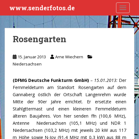
S
www.senderfotos.de
TOGGLE
k
i
p
t
Rosengarten
o
m
a
15. Januar 2013
Arne Wiechern
i
Niedersachsen
n
c
(DFMG Deutsche Funkturm GmbH)
–
15.01.2013:
Der
o
Fernmeldeturm am Standort Rosengarten auf dem
n
Gannaberg östlich der Ortschaft Langenrehm wurde
t
Mitte der 90er Jahre errichtet. Er ersetzte einen
e
Stahlgttermast und einen kleineren Fernmeldeturm
n
älteren Baujahres. Von hier senden ffn (100,6 MHz),
t
Antenne Niedersachsen (105,1 MHz) und NDR 1
Niedersachsen (103,2 MHz) mit jeweils 20 kW aus 117
m Höhe sowie N-Joy (91,4 MHz mit 0,3 kW) aus 88 m