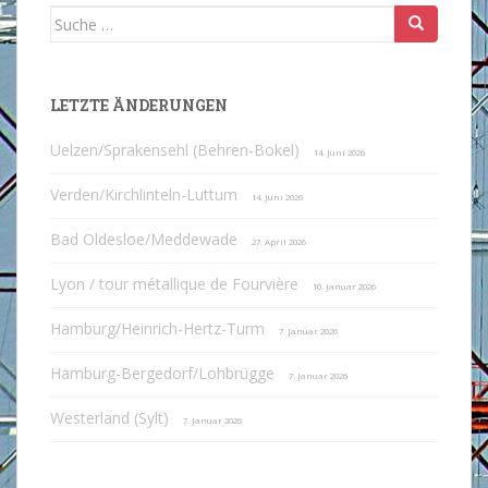
Suche
nach:
LETZTE ÄNDERUNGEN
Uelzen/Sprakensehl (Behren-Bokel)
14. Juni 2026
Verden/Kirchlinteln-Luttum
14. Juni 2026
Bad Oldesloe/Meddewade
27. April 2026
Lyon / tour métallique de Fourvière
10. Januar 2026
Hamburg/Heinrich-Hertz-Turm
7. Januar 2026
Hamburg-Bergedorf/Lohbrügge
7. Januar 2026
Westerland (Sylt)
7. Januar 2026