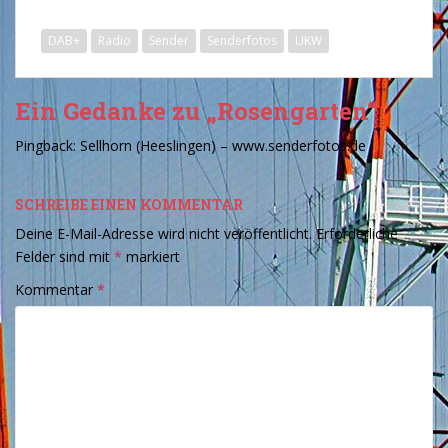
DAB+
Radio
Sender
Senderfotos
UKW
Ein Gedanke zu „Rosengarten“
Pingback:
Sellhorn (Heeslingen) – www.senderfotos.de
SCHREIBE EINEN KOMMENTAR
Deine E-Mail-Adresse wird nicht veröffentlicht.
Erforderliche
Felder sind mit
*
markiert
Kommentar
*