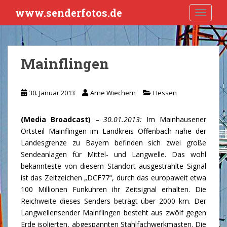
S
www.senderfotos.de
TOGGLE
k
i
p
t
Mainflingen
o
m
a
30. Januar 2013
Arne Wiechern
Hessen
i
n
(Media Broadcast)
–
30.01.2013:
Im Mainhausener
c
Ortsteil Mainflingen im Landkreis Offenbach nahe der
o
Landesgrenze zu Bayern befinden sich zwei große
n
Sendeanlagen für Mittel- und Langwelle. Das wohl
t
bekannteste von diesem Standort ausgestrahlte Signal
e
ist das Zeitzeichen „DCF77“, durch das europaweit etwa
n
100 Millionen Funkuhren ihr Zeitsignal erhalten. Die
t
Reichweite dieses Senders beträgt über 2000 km. Der
Langwellensender Mainflingen besteht aus zwölf gegen
Erde isolierten, abgespannten Stahlfachwerkmasten. Die