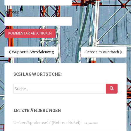
Website
Beitragsnavigation
Wuppertal/Westfalenweg
Bensheim-Auerbach
SCHLAGWORTSUCHE:
Suche
nach:
LETZTE ÄNDERUNGEN
Uelzen/Sprakensehl (Behren-Bokel)
14. Juni 2026