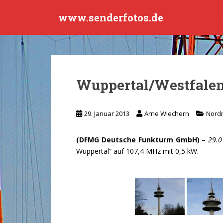
S
www.senderfotos.de
k
i
p
t
o
m
Wuppertal/Westfale
a
i
n
29. Januar 2013
Arne Wiechern
Nordr
c
o
(DFMG Deutsche Funkturm GmbH)
–
29.0
n
Wuppertal“ auf 107,4 MHz mit 0,5 kW.
t
e
n
t