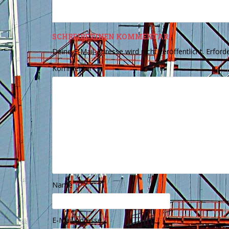
SCHREIBE EINEN KOMMENTAR
Deine E-Mail-Adresse wird nicht veröffentlicht.
Erforde
Kommentar
*
Name
*
E-Mail-Adresse
*