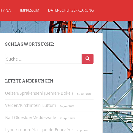
TYPEN
IMPRESSUM
DATENSCHUTZERKLÄRUNG
SCHLAGWORTSUCHE:
Suche
nach:
LETZTE ÄNDERUNGEN
Uelzen/Sprakensehl (Behren-Bokel)
14. Juni 2026
Verden/Kirchlinteln-Luttum
14. Juni 2026
Bad Oldesloe/Meddewade
27. April 2026
Lyon / tour métallique de Fourvière
10. Januar