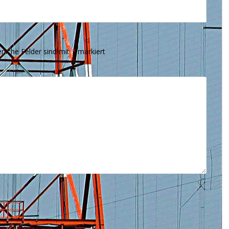
rliche Felder sind mit
*
markiert