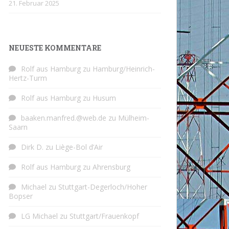
21. Februar 2025
NEUESTE KOMMENTARE
Rolf aus Hamburg
zu
Hamburg/Heinrich-
Hertz-Turm
Rolf aus Hamburg
zu
Husum
baaken.manfred.@web.de
zu
Mülheim-
Saarn
Dirk D.
zu
Liège-Bol d’Air
Rolf aus Hamburg
zu
Ahrensburg
Michael
zu
Stuttgart-Degerloch/Hoher
Bopser
LG Michael
zu
Stuttgart/Frauenkopf