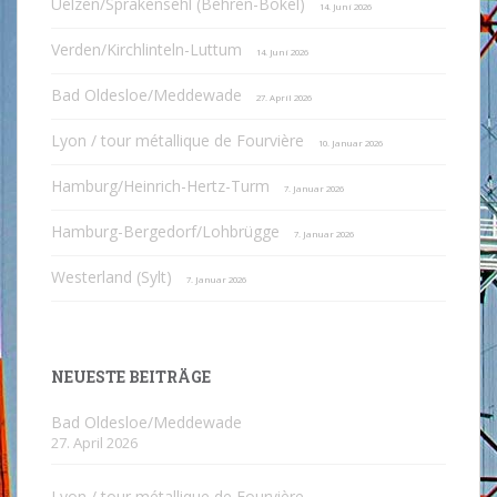
Uelzen/Sprakensehl (Behren-Bokel)
14. Juni 2026
Verden/Kirchlinteln-Luttum
14. Juni 2026
Bad Oldesloe/Meddewade
27. April 2026
Lyon / tour métallique de Fourvière
10. Januar 2026
Hamburg/Heinrich-Hertz-Turm
7. Januar 2026
Hamburg-Bergedorf/Lohbrügge
7. Januar 2026
Westerland (Sylt)
7. Januar 2026
NEUESTE BEITRÄGE
Bad Oldesloe/Meddewade
27. April 2026
Lyon / tour métallique de Fourvière