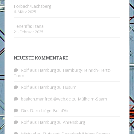
Forbach/Lachsberg
6. März 2025
Teneriffa: Izaña
21. Februar 2025
NEUESTE KOMMENTARE
Rolf aus Hamburg
zu
Hamburg/Heinrich-Hertz-
Turm
Rolf aus Hamburg
zu
Husum
baaken.manfred.@web.de
zu
Mülheim-Saarn
Dirk D.
zu
Liège-Bol d’Air
Rolf aus Hamburg
zu
Ahrensburg
Michael
zu
Stuttgart-Degerloch/Hoher Bopser