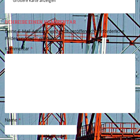
Größere Karte anzeigen
SCHREIBE EINEN KOMMENTAR
Deine E-Mail-Adresse wird nicht veröffentlicht.
Erforderliche
Felder sind mit
*
markiert
Kommentar
*
Name
*