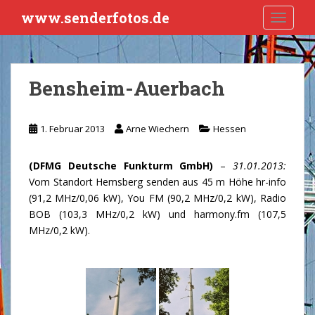
S
www.senderfotos.de
TOGGLE
k
i
p
t
Bensheim-Auerbach
o
m
a
1. Februar 2013
Arne Wiechern
Hessen
i
n
(DFMG Deutsche Funkturm GmbH)
–
31.01.2013:
c
Vom Standort Hemsberg senden aus 45 m Höhe hr-info
o
(91,2 MHz/0,06 kW), You FM (90,2 MHz/0,2 kW), Radio
n
BOB (103,3 MHz/0,2 kW) und harmony.fm (107,5
t
MHz/0,2 kW).
e
n
t