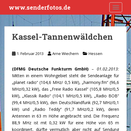
S
www.senderfotos.de
TOGGLE
k
i
p
t
Kassel-Tannenwäldchen
o
m
a
1. Februar 2013
Arne Wiechern
Hessen
i
n
(DFMG Deutsche Funkturm GmbH)
–
01.02.2013:
c
Mitten in einem Wohngebiet steht die Sendeanlage für
o
„planet radio“ (104,6 MHz/ 0,5 kW), „harmony.fm“ (96,6
n
MHz/0,32 kW), das „Freie Radio Kassel“ (105,8 MHz/0,5
t
kW), „Klassik Radio“ (104,1 MHz/0,5 kW), „Radio BOB“
e
(99,4 MHz/0,5 kW), den Deutschlandfunk (92,7 MHz/0,1
n
kW) und „Radio Teddy“ (91,7 MHz/0,2 kW), deren
t
Antennen in 63 m Höhe angebracht sind. Die Frequenz
88,9 MHz ist mit 0,32 kW für eine Höhe von 65 m
koordiniert, dürfte vermutlich aber nicht auf Sendung