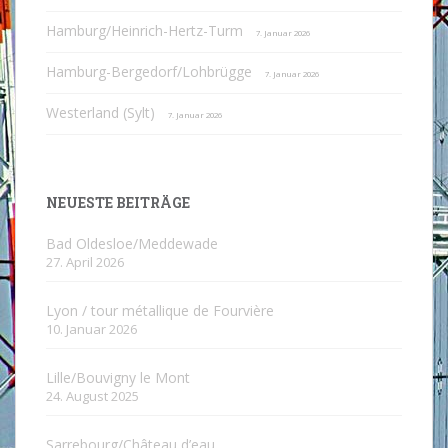
Hamburg/Heinrich-Hertz-Turm
7. Januar 2026
Hamburg-Bergedorf/Lohbrügge
7. Januar 2026
Westerland (Sylt)
7. Januar 2026
NEUESTE BEITRÄGE
Bad Oldesloe/Meddewade
27. April 2026
Lyon / tour métallique de Fourvière
10. Januar 2026
Lille/Bouvigny le Mont
24. August 2025
Sarrebourg/Château d’eau