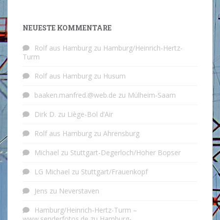
NEUESTE KOMMENTARE
Rolf aus Hamburg
zu
Hamburg/Heinrich-Hertz-
Turm
Rolf aus Hamburg
zu
Husum
baaken.manfred.@web.de
zu
Mülheim-Saarn
Dirk D.
zu
Liège-Bol d’Air
Rolf aus Hamburg
zu
Ahrensburg
Michael
zu
Stuttgart-Degerloch/Hoher Bopser
LG Michael
zu
Stuttgart/Frauenkopf
Jens
zu
Neverstaven
Hamburg/Heinrich-Hertz-Turm –
www.senderfotos.de
zu
Hamburg-