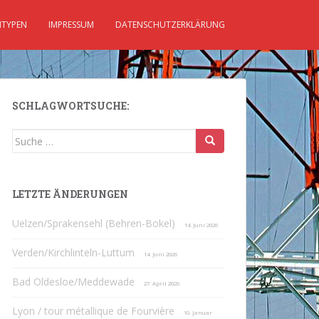
TYPEN
IMPRESSUM
DATENSCHUTZERKLÄRUNG
SCHLAGWORTSUCHE:
Suche
nach:
LETZTE ÄNDERUNGEN
Uelzen/Sprakensehl (Behren-Bokel)
14. Juni 2026
Verden/Kirchlinteln-Luttum
14. Juni 2026
Bad Oldesloe/Meddewade
27. April 2026
Lyon / tour métallique de Fourvière
10. Januar