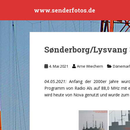
S
www.senderfotos.de
k
i
p
t
o
m
Sønderborg/Lysvang 
a
i
n
4. Mai 2021
Arne Wiechern
Dänemar
c
o
04.05.2021:
Anfang der 2000er Jahre wur
n
Programm von Radio Als auf 88,0 MHz mit ei
t
wird heute von Nova genutzt und wurde zum
e
n
t