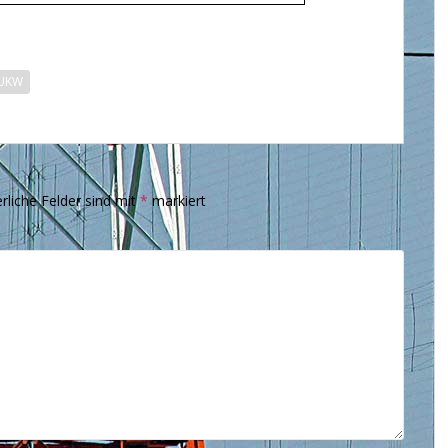
UKW
rliche Felder sind mit
*
markiert