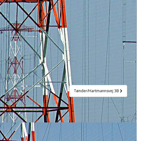
Tønder/Hartmannsvej 3B