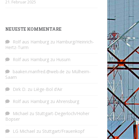
21. Februar 2025
NEUESTE KOMMENTARE
Rolf aus Hamburg
zu
Hamburg/Heinrich-
Hertz-Turm
Rolf aus Hamburg
zu
Husum
baaken.manfred.@web.de
zu
Mülheim-
Saarn
Dirk D.
zu
Liège-Bol d’Air
Rolf aus Hamburg
zu
Ahrensburg
Michael
zu
Stuttgart-Degerloch/Hoher
Bopser
LG Michael
zu
Stuttgart/Frauenkopf