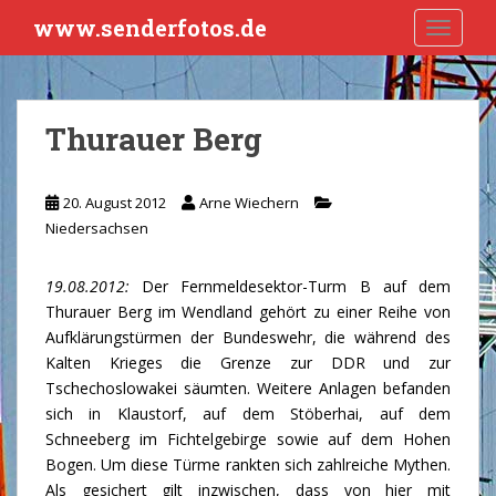
S
www.senderfotos.de
TOGGLE
k
i
p
t
Thurauer Berg
o
m
a
20. August 2012
Arne Wiechern
i
Niedersachsen
n
c
19.08.2012:
Der Fernmeldesektor-Turm B auf dem
o
Thurauer Berg im Wendland gehört zu einer Reihe von
n
Aufklärungstürmen der Bundeswehr, die während des
t
Kalten Krieges die Grenze zur DDR und zur
e
Tschechoslowakei säumten. Weitere Anlagen befanden
n
sich in Klaustorf, auf dem Stöberhai, auf dem
t
Schneeberg im Fichtelgebirge sowie auf dem Hohen
Bogen. Um diese Türme rankten sich zahlreiche Mythen.
Als gesichert gilt inzwischen, dass von hier mit