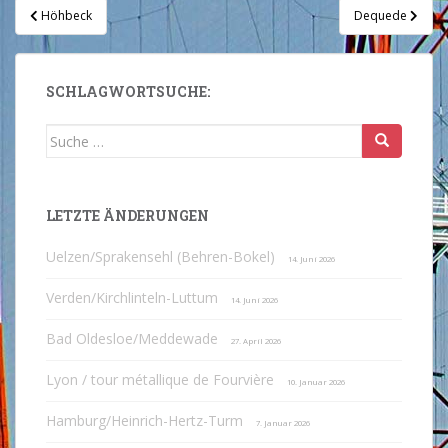
Beitragsnavigation
Höhbeck
Dequede
SCHLAGWORTSUCHE:
Suche
nach:
LETZTE ÄNDERUNGEN
Uelzen/Sprakensehl (Behren-Bokel)
14. Juni 2026
Verden/Kirchlinteln-Luttum
14. Juni 2026
Bad Oldesloe/Meddewade
27. April 2026
Lyon / tour métallique de Fourvière
10. Januar 2026
Hamburg/Heinrich-Hertz-Turm
7. Januar 2026