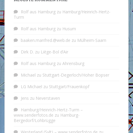
Rolf aus Hamburg
zu
Hamburg/Heinrich-Hertz-
Turm
Rolf aus Hamburg
zu
Husum
baaken.manfred.@web.de
zu
Mülheim-Saarn
Dirk D.
zu
Liège-Bol d’Air
Rolf aus Hamburg
zu
Ahrensburg
Michael
zu
Stuttgart-Degerloch/Hoher Bopser
LG Michael
zu
Stuttgart/Frauenkopf
Jens
zu
Neverstaven
Hamburg/Heinrich-Hertz-Turm –
www.senderfotos.de
zu
Hamburg-
Bergedorf/Lohbrügge
Westerland (Sylt) – www.senderfotos.de
zu