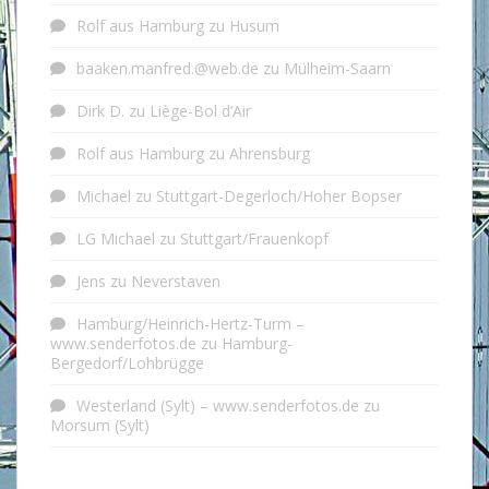
Rolf aus Hamburg
zu
Husum
baaken.manfred.@web.de
zu
Mülheim-Saarn
Dirk D.
zu
Liège-Bol d’Air
Rolf aus Hamburg
zu
Ahrensburg
Michael
zu
Stuttgart-Degerloch/Hoher Bopser
LG Michael
zu
Stuttgart/Frauenkopf
Jens
zu
Neverstaven
Hamburg/Heinrich-Hertz-Turm –
www.senderfotos.de
zu
Hamburg-
Bergedorf/Lohbrügge
Westerland (Sylt) – www.senderfotos.de
zu
Morsum (Sylt)