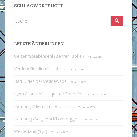
SCHLAGWORTSUCHE:
Suche
nach:
LETZTE ÄNDERUNGEN
Uelzen/Sprakensehl (Behren-Bokel)
14. Juni 2026
Verden/Kirchlinteln-Luttum
14. Juni 2026
Bad Oldesloe/Meddewade
27. April 2026
Lyon / tour métallique de Fourvière
10. Januar 2026
Hamburg/Heinrich-Hertz-Turm
7. Januar 2026
Hamburg-Bergedorf/Lohbrügge
7. Januar 2026
Westerland (Sylt)
7. Januar 2026