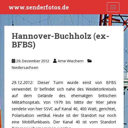
S
www.senderfotos.de
TOGGLE
k
i
p
t
Hannover-Buchholz (ex-
o
BFBS)
m
a
i
29. Dezember 2012
Arne Wiechern
n
Niedersachsen
c
o
n
29.12.2012:
Dieser Turm wurde einst von BFBS
t
verwendet. Er befindet sich nahe des Weidetorkreisels
e
auf dem Gelände des ehemaligen britischen
n
Militärhospitals. Von 1979 bis Mitte der 90er Jahre
t
sendete von hier SSVC auf Kanal 40, 400 Watt, gerichtet,
Polarisation: vertikal. Heute ist der Standort nur noch
eine Mobilfunkbasis. Der Kanal 40 ist vom Standort