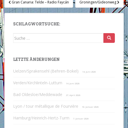
Beitragsnavigation
Gran Canaria: Telde – Radio Faycán
Groningen/Gideonweg
SCHLAGWORTSUCHE:
Suche
nach:
LETZTE ÄNDERUNGEN
Uelzen/Sprakensehl (Behren-Bokel)
14. Juni 2026
Verden/Kirchlinteln-Luttum
14. Juni 2026
Bad Oldesloe/Meddewade
27. April 2026
Lyon / tour métallique de Fourvière
10. Januar 2026
Hamburg/Heinrich-Hertz-Turm
7. Januar 2026