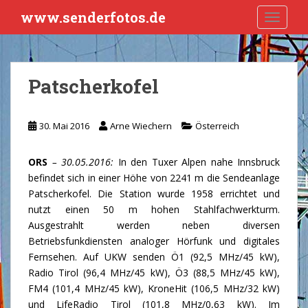
S
www.senderfotos.de
TOGGLE
k
i
p
t
Patscherkofel
o
m
a
30. Mai 2016
Arne Wiechern
Österreich
i
n
ORS
– 30.05.2016:
In den Tuxer Alpen nahe Innsbruck
c
befindet sich in einer Höhe von 2241 m die Sendeanlage
o
Patscherkofel. Die Station wurde 1958 errichtet und
n
nutzt einen 50 m hohen Stahlfachwerkturm.
t
Ausgestrahlt werden neben diversen
e
Betriebsfunkdiensten analoger Hörfunk und digitales
n
Fernsehen. Auf UKW senden Ö1 (92,5 MHz/45 kW),
t
Radio Tirol (96,4 MHz/45 kW), Ö3 (88,5 MHz/45 kW),
FM4 (101,4 MHz/45 kW), KroneHit (106,5 MHz/32 kW)
und LifeRadio Tirol (101,8 MHz/0,63 kW). Im