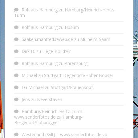
Rolf aus Hamburg
zu
Hamburg/Heinrich-Hertz-
Turm
Rolf aus Hamburg
zu
Husum
baaken.manfred.@web.de
zu
Mülheim-Saarn
Dirk D.
zu
Liège-Bol d’Air
Rolf aus Hamburg
zu
Ahrensburg
Michael
zu
Stuttgart-Degerloch/Hoher Bopser
LG Michael
zu
Stuttgart/Frauenkopf
Jens
zu
Neverstaven
Hamburg/Heinrich-Hertz-Turm –
www.senderfotos.de
zu
Hamburg-
Bergedorf/Lohbrügge
Westerland (Sylt) – www.senderfotos.de
zu