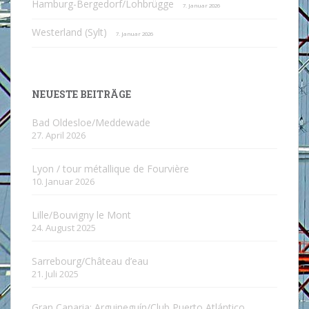
Hamburg-Bergedorf/Lohbrügge
7. Januar 2026
Westerland (Sylt)
7. Januar 2026
NEUESTE BEITRÄGE
Bad Oldesloe/Meddewade
27. April 2026
Lyon / tour métallique de Fourvière
10. Januar 2026
Lille/Bouvigny le Mont
24. August 2025
Sarrebourg/Château d’eau
21. Juli 2025
Gran Canaria: Arguineguín/Club Puerto Atlántico