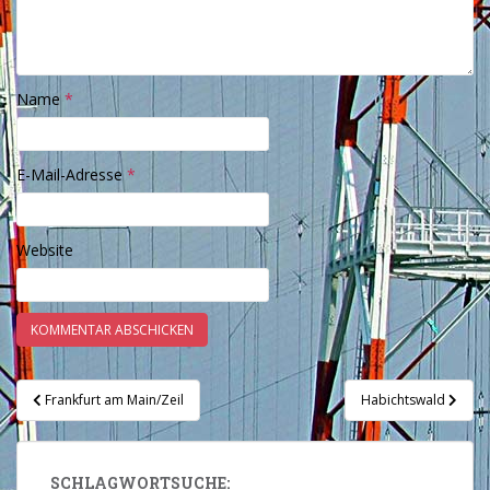
Name
*
E-Mail-Adresse
*
Website
Beitragsnavigation
Frankfurt am Main/Zeil
Habichtswald
SCHLAGWORTSUCHE: