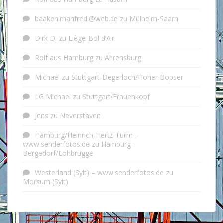
baaken.manfred.@web.de
zu
Mülheim-Saarn
Dirk D.
zu
Liège-Bol d’Air
Rolf aus Hamburg
zu
Ahrensburg
Michael
zu
Stuttgart-Degerloch/Hoher Bopser
LG Michael
zu
Stuttgart/Frauenkopf
Jens
zu
Neverstaven
Hamburg/Heinrich-Hertz-Turm –
www.senderfotos.de
zu
Hamburg-
Bergedorf/Lohbrügge
Westerland (Sylt) – www.senderfotos.de
zu
Morsum (Sylt)