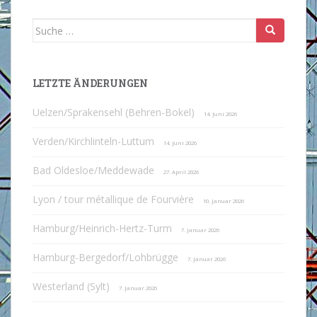
Suche
nach:
LETZTE ÄNDERUNGEN
Uelzen/Sprakensehl (Behren-Bokel)
14. Juni 2026
Verden/Kirchlinteln-Luttum
14. Juni 2026
Bad Oldesloe/Meddewade
27. April 2026
Lyon / tour métallique de Fourvière
10. Januar 2026
Hamburg/Heinrich-Hertz-Turm
7. Januar 2026
Hamburg-Bergedorf/Lohbrügge
7. Januar 2026
Westerland (Sylt)
7. Januar 2026