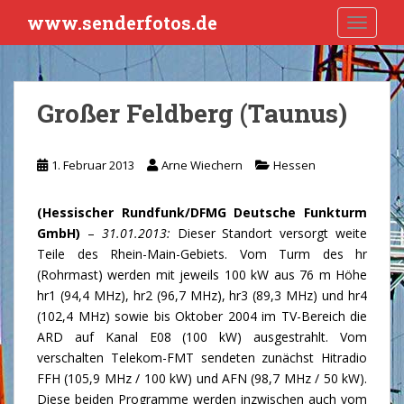
S
www.senderfotos.de
TOGGLE
k
i
p
t
Großer Feldberg (Taunus)
o
m
a
1. Februar 2013
Arne Wiechern
Hessen
i
n
(Hessischer Rundfunk/DFMG Deutsche Funkturm
c
GmbH)
–
31.01.2013:
Dieser Standort versorgt weite
o
Teile des Rhein-Main-Gebiets. Vom Turm des hr
n
(Rohrmast) werden mit jeweils 100 kW aus 76 m Höhe
t
hr1 (94,4 MHz), hr2 (96,7 MHz), hr3 (89,3 MHz) und hr4
e
(102,4 MHz) sowie bis Oktober 2004 im TV-Bereich die
n
ARD auf Kanal E08 (100 kW) ausgestrahlt. Vom
t
verschalten Telekom-FMT sendeten zunächst Hitradio
FFH (105,9 MHz / 100 kW) und AFN (98,7 MHz / 50 kW).
Diese beiden Programme werden inzwischen auch vom