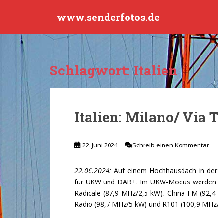
S
www.senderfotos.de
k
i
p
t
o
Schlagwort:
Italien
m
a
i
n
Italien: Milano/ Via T
c
o
n
22. Juni 2024
Schreib einen Kommentar
t
e
22.06.2024:
Auf einem Hochhausdach in der I
n
für UKW und DAB+. Im UKW-Modus werden ab
t
Radicale (87,9 MHz/2,5 kW), China FM (92,4 
Radio (98,7 MHz/5 kW) und R101 (100,9 MHz