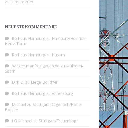
21. Februar 2025
NEUESTE KOMMENTARE
Rolf aus Hamburg
zu
Hamburg/Heinrich-
Hertz-Turm
Rolf aus Hamburg
zu
Husum
baaken.manfred.@web.de
zu
Mülheim-
Saarn
Dirk D.
zu
Liège-Bol d’Air
Rolf aus Hamburg
zu
Ahrensburg
Michael
zu
Stuttgart-Degerloch/Hoher
Bopser
LG Michael
zu
Stuttgart/Frauenkopf