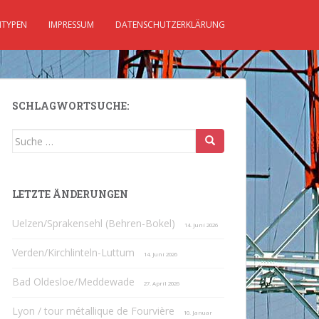
TYPEN
IMPRESSUM
DATENSCHUTZERKLÄRUNG
SCHLAGWORTSUCHE:
Suche
nach:
LETZTE ÄNDERUNGEN
Uelzen/Sprakensehl (Behren-Bokel)
14. Juni 2026
Verden/Kirchlinteln-Luttum
14. Juni 2026
Bad Oldesloe/Meddewade
27. April 2026
Lyon / tour métallique de Fourvière
10. Januar