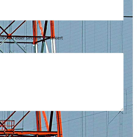
rliche Felder sind mit
*
markiert