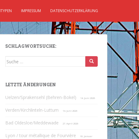
TYPEN
IMPRESSUM
DATENSCHUTZERKLÄRUNG
SCHLAGWORTSUCHE:
Suche
nach:
LETZTE ÄNDERUNGEN
Uelzen/Sprakensehl (Behren-Bokel)
14. Juni 2026
Verden/Kirchlinteln-Luttum
14. Juni 2026
Bad Oldesloe/Meddewade
27. April 2026
Lyon / tour métallique de Fourvière
10. Januar