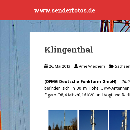
S
www.senderfotos.de
k
i
p
t
o
m
Klingenthal
a
i
n
26. Mai 2013
Arne Wiechern
Sachse
c
o
(DFMG Deutsche Funkturm GmbH)
–
26.0
n
befinden sich in 30 m Höhe UKW-Antennen
t
Figaro (98,4 MHz/0,16 kW) und Vogtland Rad
e
n
t