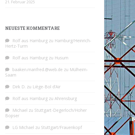
21. Februar 2025
NEUESTE KOMMENTARE
Rolf aus Hamburg
zu
Hamburg/Heinrich-
Hertz-Turm
Rolf aus Hamburg
zu
Husum
baaken.manfred.@web.de
zu
Mülheim-
Saarn
Dirk D.
zu
Liège-Bol d’Air
Rolf aus Hamburg
zu
Ahrensburg
Michael
zu
Stuttgart-Degerloch/Hoher
Bopser
LG Michael
zu
Stuttgart/Frauenkopf