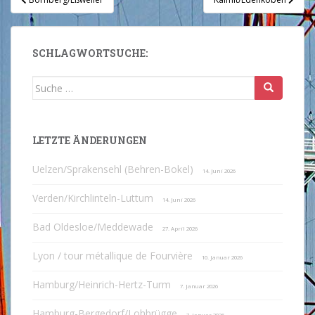
SCHLAGWORTSUCHE:
Suche
nach:
LETZTE ÄNDERUNGEN
Uelzen/Sprakensehl (Behren-Bokel)
14. Juni 2026
Verden/Kirchlinteln-Luttum
14. Juni 2026
Bad Oldesloe/Meddewade
27. April 2026
Lyon / tour métallique de Fourvière
10. Januar 2026
Hamburg/Heinrich-Hertz-Turm
7. Januar 2026
Hamburg-Bergedorf/Lohbrügge