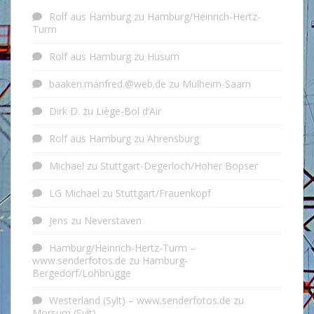
Rolf aus Hamburg
zu
Hamburg/Heinrich-Hertz-
Turm
Rolf aus Hamburg
zu
Husum
baaken.manfred.@web.de
zu
Mülheim-Saarn
Dirk D.
zu
Liège-Bol d’Air
Rolf aus Hamburg
zu
Ahrensburg
Michael
zu
Stuttgart-Degerloch/Hoher Bopser
LG Michael
zu
Stuttgart/Frauenkopf
Jens
zu
Neverstaven
Hamburg/Heinrich-Hertz-Turm –
www.senderfotos.de
zu
Hamburg-
Bergedorf/Lohbrügge
Westerland (Sylt) – www.senderfotos.de
zu
Morsum (Sylt)