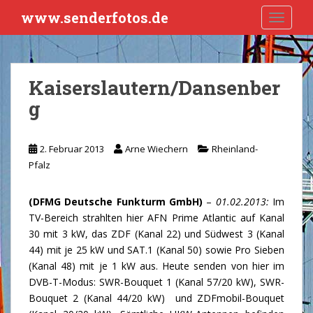
S
www.senderfotos.de
TOGGLE
k
i
p
t
Kaiserslautern/Dansenber
o
g
m
a
i
2. Februar 2013
Arne Wiechern
Rheinland-
n
Pfalz
c
o
n
(DFMG Deutsche Funkturm GmbH)
–
01.02.2013:
Im
t
TV-Bereich strahlten hier AFN Prime Atlantic auf Kanal
e
30 mit 3 kW, das ZDF (Kanal 22) und Südwest 3 (Kanal
n
44) mit je 25 kW und SAT.1 (Kanal 50) sowie Pro Sieben
t
(Kanal 48) mit je 1 kW aus. Heute senden von hier im
DVB-T-Modus: SWR-Bouquet 1 (Kanal 57/20 kW), SWR-
Bouquet 2 (Kanal 44/20 kW) und ZDFmobil-Bouquet