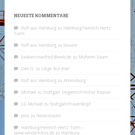
NEUESTE KOMMENTARE
Rolf aus Hamburg
zu
Hamburg/Heinrich-Hertz-
Turm
Rolf aus Hamburg
zu
Husum
baaken.manfred.@web.de
zu
Mülheim-Saarn
Dirk D.
zu
Liège-Bol d’Air
Rolf aus Hamburg
zu
Ahrensburg
Michael
zu
Stuttgart-Degerloch/Hoher Bopser
LG Michael
zu
Stuttgart/Frauenkopf
Jens
zu
Neverstaven
Hamburg/Heinrich-Hertz-Turm –
www.senderfotos.de
zu
Hamburg-