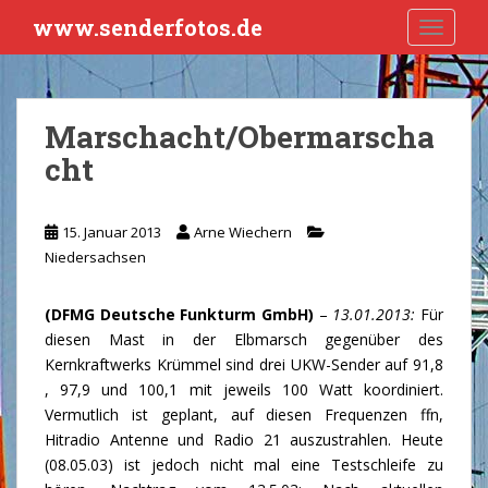
S
www.senderfotos.de
TOGGLE
k
i
p
t
Marschacht/Obermarscha
o
cht
m
a
i
15. Januar 2013
Arne Wiechern
n
Niedersachsen
c
o
n
(DFMG Deutsche Funkturm GmbH)
–
13.01.2013:
Für
t
diesen Mast in der Elbmarsch gegenüber des
e
Kernkraftwerks Krümmel sind drei UKW-Sender auf 91,8
n
, 97,9 und 100,1 mit jeweils 100 Watt koordiniert.
t
Vermutlich ist geplant, auf diesen Frequenzen ffn,
Hitradio Antenne und Radio 21 auszustrahlen. Heute
(08.05.03) ist jedoch nicht mal eine Testschleife zu