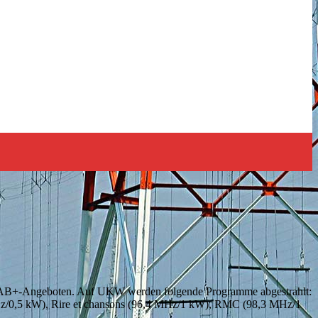
 DAB+-Angeboten. Auf UKW werden folgende Programme abgestrahlt:
z/0,5 kW), Rire et chansons (96,4 MHz/1 kW), RMC (98,3 MHz/1