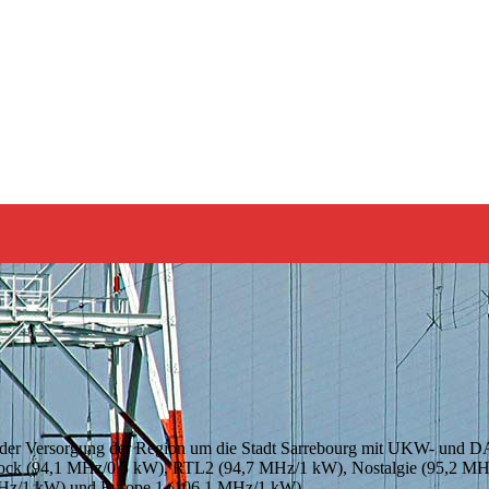
n der Versorgung der Region um die Stadt Sarrebourg mit UKW- und
ock (94,1 MHz/0,5 kW), RTL2 (94,7 MHz/1 kW), Nostalgie (95,2 MH
MHz/1 kW) und Europe 1 (106,1 MHz/1 kW).