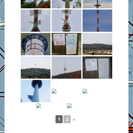
1
2
►