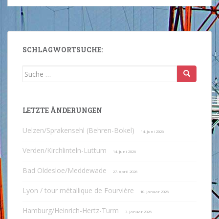
SCHLAGWORTSUCHE:
Suche
nach:
LETZTE ÄNDERUNGEN
Uelzen/Sprakensehl (Behren-Bokel)
14. Juni 2026
Verden/Kirchlinteln-Luttum
14. Juni 2026
Bad Oldesloe/Meddewade
27. April 2026
Lyon / tour métallique de Fourvière
10. Januar 2026
Hamburg/Heinrich-Hertz-Turm
7. Januar 2026