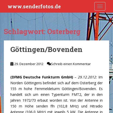
S
www.senderfotos.de
TOGGLE
k
i
p
t
Schlagwort:
Osterberg
o
m
a
Göttingen/Bovenden
i
n
c
29. Dezember 2012
Schreib einen Kommentar
o
n
(DFMG Deutsche Funkturm GmbH)
–
29.12.2012:
Im
t
Norden Göttingens befindet sich auf dem Osterberg der
e
155 m hohe Fernmeldeturm Göttingen/Bovenden. Es
n
handelt sich um einen Typenturm FMT2, der in den
t
Jahren 1972/73 erbaut worden ist. Von der Antenne in
150 m Höhe senden ffn (102,8 MHz) und Hitradio
Antenne (106,0 MHz) mit jeweils 5 kW. Die Antenne in