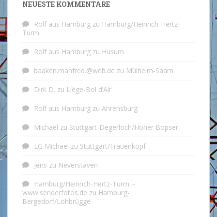
NEUESTE KOMMENTARE
Rolf aus Hamburg
zu
Hamburg/Heinrich-Hertz-
Turm
Rolf aus Hamburg
zu
Husum
baaken.manfred.@web.de
zu
Mülheim-Saarn
Dirk D.
zu
Liège-Bol d’Air
Rolf aus Hamburg
zu
Ahrensburg
Michael
zu
Stuttgart-Degerloch/Hoher Bopser
LG Michael
zu
Stuttgart/Frauenkopf
Jens
zu
Neverstaven
Hamburg/Heinrich-Hertz-Turm –
www.senderfotos.de
zu
Hamburg-
Bergedorf/Lohbrügge