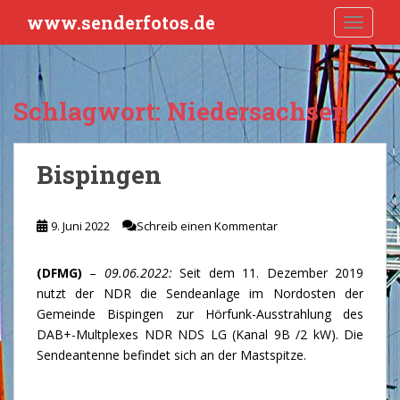
S
www.senderfotos.de
TOGGLE
k
i
p
t
Schlagwort:
Niedersachsen
o
m
a
Bispingen
i
n
c
9. Juni 2022
Schreib einen Kommentar
o
n
(DFMG)
–
09.06.2022:
Seit dem 11. Dezember 2019
t
nutzt der NDR die Sendeanlage im Nordosten der
e
Gemeinde Bispingen zur Hörfunk-Ausstrahlung des
n
DAB+-Multplexes NDR NDS LG (Kanal 9B /2 kW). Die
t
Sendeantenne befindet sich an der Mastspitze.