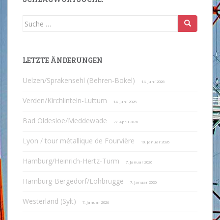
Suche
nach:
LETZTE ÄNDERUNGEN
Uelzen/Sprakensehl (Behren-Bokel)
14. Juni 2026
Verden/Kirchlinteln-Luttum
14. Juni 2026
Bad Oldesloe/Meddewade
27. April 2026
Lyon / tour métallique de Fourvière
10. Januar 2026
Hamburg/Heinrich-Hertz-Turm
7. Januar 2026
Hamburg-Bergedorf/Lohbrügge
7. Januar 2026
Westerland (Sylt)
7. Januar 2026