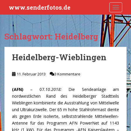
S
www.senderfotos.de
TOGGLE
k
i
p
t
Schlagwort:
Heidelberg
o
m
a
Heidelberg-Wieblingen
i
n
c
11. Februar 2013
3 Kommentare
o
n
(AFN)
– 07
.10.2018:
Die Sendeanlage am
t
nordwestlichen Rand des Heidelberger Stadtteils
e
Wieblingen kombinierte die Ausstrahlung von Mittelwelle
n
und Ultrakurzwelle. Der 65 m hohe Stahlrohrmast diente
t
als gegen Erde isolierte, selbststrahlende Mittelwellen-
Antenne für das Programm AFN PowerNet auf 1143
kHz (1 kW). Für das Programm „AFN Kaiserslautern –