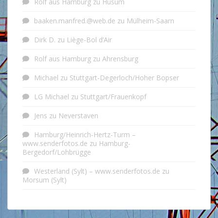
Rolf aus Hamburg
zu
Husum
baaken.manfred.@web.de
zu
Mülheim-Saarn
Dirk D.
zu
Liège-Bol d’Air
Rolf aus Hamburg
zu
Ahrensburg
Michael
zu
Stuttgart-Degerloch/Hoher Bopser
LG Michael
zu
Stuttgart/Frauenkopf
Jens
zu
Neverstaven
Hamburg/Heinrich-Hertz-Turm –
www.senderfotos.de
zu
Hamburg-
Bergedorf/Lohbrügge
Westerland (Sylt) – www.senderfotos.de
zu
Morsum (Sylt)