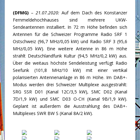
(DFMG)
–
21.07.2020:
Auf dem Dach des Konstanzer
Fernmeldehochhauses sind mehrere UKW-
Sendeantennen installiert. In 72 m Höhe befinden sich
Antennen für die Schweizer Programme Radio SRF 1
Ostschweiz (96,7 MHz/0,05 kW) und Radio SRF 3 (95,6
MHz/0,05 kW). Eine weitere Antenne in 86 m Höhe
strahlt Deutschlandfunk Kultur (94,5 MHz/0,2 kW) aus.
Über die weitaus höchste Sendeleistung verfügt Radio
Seefunk (101,8 MHz/10 kW) mit einer vertikal
polarisierten Antennenanlage in 86 m Höhe. Im DAB+-
Modus werden drei Schweizer Multiplexe ausgestrahlt:
SRG SSR D01 (Kanal 12C/3,5 kW), SMC D02 (Kanal
7D/1,9 kW) und SMC D03 O-CH (Kanal 9B/1,9 kW).
Geplant ist außerdem die Ausstrahlung des DAB+-
Multiplexes SWR BW S (Kanal 8A/2 kW).