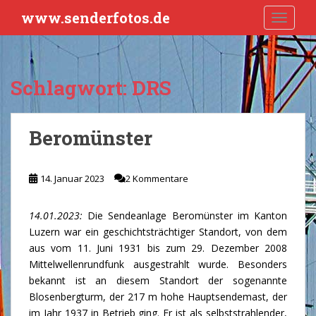
S
www.senderfotos.de
TOGGLE
k
i
p
t
Schlagwort:
DRS
o
m
a
Beromünster
i
n
c
14. Januar 2023
2 Kommentare
o
n
14.01.2023:
Die Sendeanlage Beromünster im Kanton
t
Luzern war ein geschichtsträchtiger Standort, von dem
e
aus vom 11. Juni 1931 bis zum 29. Dezember 2008
n
Mittelwellenrundfunk ausgestrahlt wurde. Besonders
t
bekannt ist an diesem Standort der sogenannte
Blosenbergturm, der 217 m hohe Hauptsendemast, der
im Jahr 1937 in Betrieb ging. Er ist als selbststrahlender,