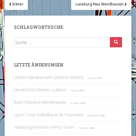
Beitragsnavigation
Erkner
Lüneburg-Neu Wendhausen
SCHLAGWORTSUCHE:
Suche
nach:
LETZTE ÄNDERUNGEN
Uelzen/Sprakensehl (Behren-Bokel)
14. Juni 2026
Verden/Kirchlinteln-Luttum
14. Juni 2026
Bad Oldesloe/Meddewade
27. April 2026
Lyon / tour métallique de Fourvière
10. Januar 2026
Hamburg/Heinrich-Hertz-Turm
7. Januar 2026