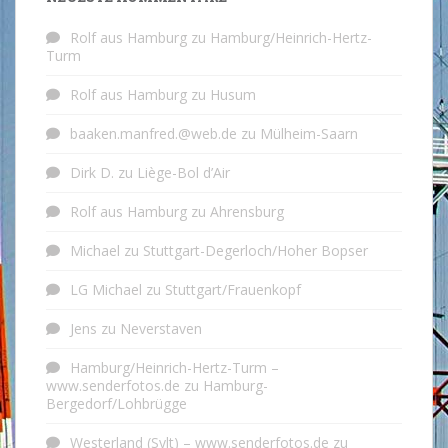
Rolf aus Hamburg
zu
Hamburg/Heinrich-Hertz-
Turm
Rolf aus Hamburg
zu
Husum
baaken.manfred.@web.de
zu
Mülheim-Saarn
Dirk D.
zu
Liège-Bol d’Air
Rolf aus Hamburg
zu
Ahrensburg
Michael
zu
Stuttgart-Degerloch/Hoher Bopser
LG Michael
zu
Stuttgart/Frauenkopf
Jens
zu
Neverstaven
Hamburg/Heinrich-Hertz-Turm –
www.senderfotos.de
zu
Hamburg-
Bergedorf/Lohbrügge
Westerland (Sylt) – www.senderfotos.de
zu