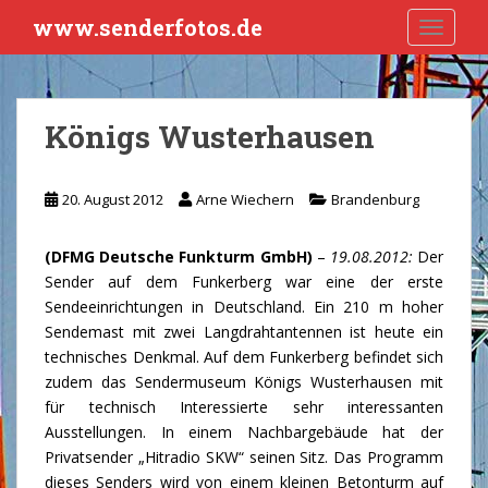
S
www.senderfotos.de
TOGGLE
k
i
p
t
Königs Wusterhausen
o
m
a
20. August 2012
Arne Wiechern
Brandenburg
i
n
(DFMG Deutsche Funkturm GmbH)
–
19.08.2012:
Der
c
Sender auf dem Funkerberg war eine der erste
o
Sendeeinrichtungen in Deutschland. Ein 210 m hoher
n
Sendemast mit zwei Langdrahtantennen ist heute ein
t
technisches Denkmal. Auf dem Funkerberg befindet sich
e
zudem das Sendermuseum Königs Wusterhausen mit
n
für technisch Interessierte sehr interessanten
t
Ausstellungen. In einem Nachbargebäude hat der
Privatsender „Hitradio SKW“ seinen Sitz. Das Programm
dieses Senders wird von einem kleinen Betonturm auf