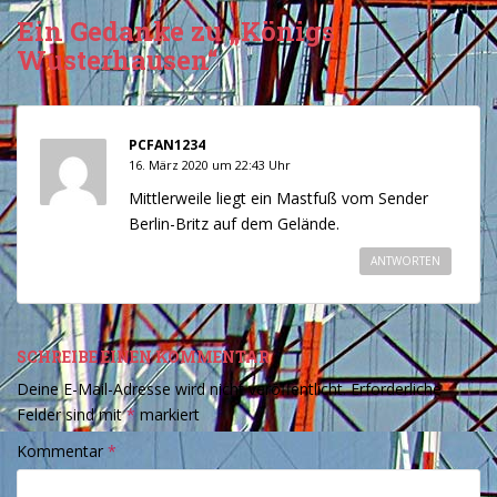
Ein Gedanke zu „Königs
Wusterhausen“
PCFAN1234
16. März 2020 um 22:43 Uhr
Mittlerweile liegt ein Mastfuß vom Sender
Berlin-Britz auf dem Gelände.
ANTWORTEN
SCHREIBE EINEN KOMMENTAR
Deine E-Mail-Adresse wird nicht veröffentlicht.
Erforderliche
Felder sind mit
*
markiert
Kommentar
*