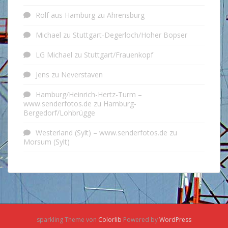
Rolf aus Hamburg
zu
Ahrensburg
Michael
zu
Stuttgart-Degerloch/Hoher Bopser
LG Michael
zu
Stuttgart/Frauenkopf
Jens
zu
Neverstaven
Hamburg/Heinrich-Hertz-Turm –
www.senderfotos.de
zu
Hamburg-
Bergedorf/Lohbrügge
Westerland (Sylt) – www.senderfotos.de
zu
Morsum (Sylt)
sparkling Theme von
Colorlib
Powered by
WordPress