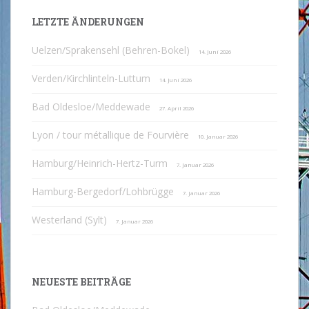
LETZTE ÄNDERUNGEN
Uelzen/Sprakensehl (Behren-Bokel)
14. Juni 2026
Verden/Kirchlinteln-Luttum
14. Juni 2026
Bad Oldesloe/Meddewade
27. April 2026
Lyon / tour métallique de Fourvière
10. Januar 2026
Hamburg/Heinrich-Hertz-Turm
7. Januar 2026
Hamburg-Bergedorf/Lohbrügge
7. Januar 2026
Westerland (Sylt)
7. Januar 2026
NEUESTE BEITRÄGE