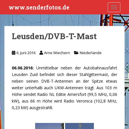
S
www.senderfotos.de
TOGGLE
k
i
p
t
Leusden/DVB-T-Mast
o
m
a
6. Juni 2016
Arne Wiechern
Niederlande
i
n
06.06.2016:
Unmittelbar neben der Autobahnausfahrt
c
Leusden Zuid befindet sich dieser Stahlgittermast, der
o
neben seinen DVB-T-Antennen an der Spitze etwas
n
weiter unterhalb auch UKW-Antennen trägt. Aus 103 m
t
Höhe sendet Radio NL Editie Amersfort (99,5 MHz, 0,06
e
kW), aus 66 m Höhe wird Radio Veronica (102,8 MHz,
n
0,23 kW) ausgestrahlt.
t