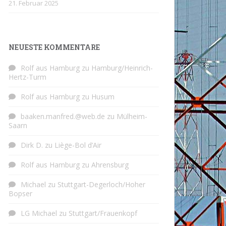
21. Februar 2025
NEUESTE KOMMENTARE
Rolf aus Hamburg
zu
Hamburg/Heinrich-
Hertz-Turm
Rolf aus Hamburg
zu
Husum
baaken.manfred.@web.de
zu
Mülheim-
Saarn
Dirk D.
zu
Liège-Bol d’Air
Rolf aus Hamburg
zu
Ahrensburg
Michael
zu
Stuttgart-Degerloch/Hoher
Bopser
LG Michael
zu
Stuttgart/Frauenkopf