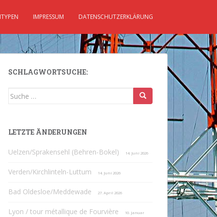
TYPEN
IMPRESSUM
DATENSCHUTZERKLÄRUNG
SCHLAGWORTSUCHE:
Suche
nach:
LETZTE ÄNDERUNGEN
Uelzen/Sprakensehl (Behren-Bokel)
14. Juni 2026
Verden/Kirchlinteln-Luttum
14. Juni 2026
Bad Oldesloe/Meddewade
27. April 2026
Lyon / tour métallique de Fourvière
10. Januar