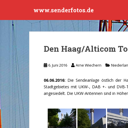
S
www.senderfotos.de
k
i
p
t
o
m
Den Haag/Alticom To
a
i
n
6. Juni 2016
Arne Wiechern
Niederla
c
o
06.06.2016:
Die Sendeanlage östlich der Ha
n
Stadtgebietes mit UKW-, DAB +- und DVB-T
t
angesiedelt. Die UKW-Antennen sind in Höhen 
e
n
t