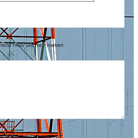
rliche Felder sind mit
*
markiert