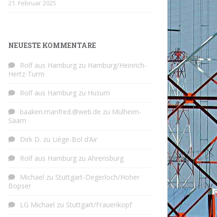
21. Februar 2025
NEUESTE KOMMENTARE
Rolf aus Hamburg
zu
Hamburg/Heinrich-
Hertz-Turm
Rolf aus Hamburg
zu
Husum
baaken.manfred.@web.de
zu
Mülheim-
Saarn
Dirk D.
zu
Liège-Bol d’Air
Rolf aus Hamburg
zu
Ahrensburg
Michael
zu
Stuttgart-Degerloch/Hoher
Bopser
LG Michael
zu
Stuttgart/Frauenkopf