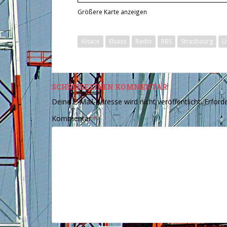
Größere Karte anzeigen
Alsace
Elsass
Radio
RBS
Strasbourg
U
SCHREIBE EINEN KOMMENTAR
Deine E-Mail-Adresse wird nicht veröffentlicht.
Erforde
Kommentar
*