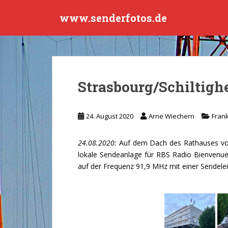
S
www.senderfotos.de
k
i
p
t
o
m
Strasbourg/Schiltigh
a
i
n
24. August 2020
Arne Wiechern
Frank
c
o
24.08.2020:
Auf dem Dach des Rathauses von 
n
lokale Sendeanlage für RBS Radio Bienvenu
t
auf der Frequenz 91,9 MHz mit einer Sendele
e
n
t