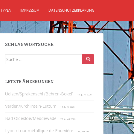
TYPEN
IMPRESSUM
DATENSCHUTZERKLÄRUNG
SCHLAGWORTSUCHE:
Suche
nach:
LETZTE ÄNDERUNGEN
Uelzen/Sprakensehl (Behren-Bokel)
14. Juni 2026
Verden/Kirchlinteln-Luttum
14. Juni 2026
Bad Oldesloe/Meddewade
27. April 2026
Lyon / tour métallique de Fourvière
10. Januar