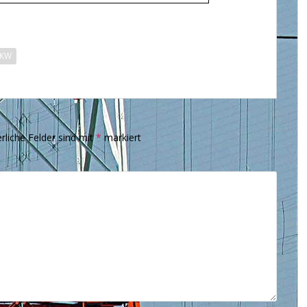
KW
rliche Felder sind mit
*
markiert