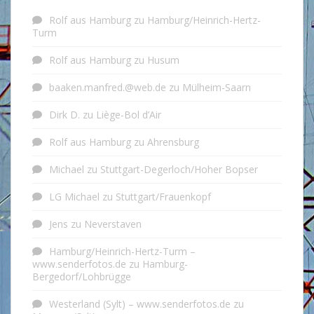
Rolf aus Hamburg
zu
Hamburg/Heinrich-Hertz-
Turm
Rolf aus Hamburg
zu
Husum
baaken.manfred.@web.de
zu
Mülheim-Saarn
Dirk D.
zu
Liège-Bol d’Air
Rolf aus Hamburg
zu
Ahrensburg
Michael
zu
Stuttgart-Degerloch/Hoher Bopser
LG Michael
zu
Stuttgart/Frauenkopf
Jens
zu
Neverstaven
Hamburg/Heinrich-Hertz-Turm –
www.senderfotos.de
zu
Hamburg-
Bergedorf/Lohbrügge
Westerland (Sylt) – www.senderfotos.de
zu