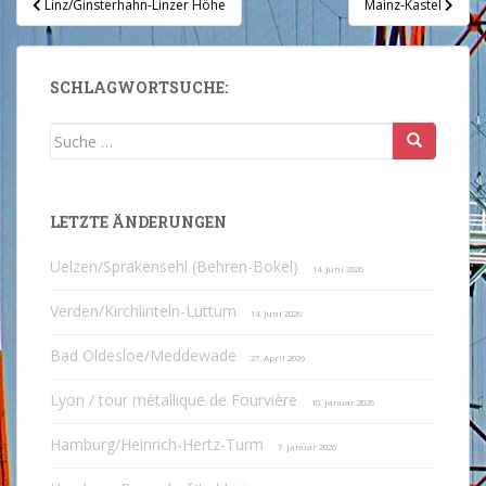
Linz/Ginsterhahn-Linzer Höhe
Mainz-Kastel
SCHLAGWORTSUCHE:
Suche
nach:
LETZTE ÄNDERUNGEN
Uelzen/Sprakensehl (Behren-Bokel)
14. Juni 2026
Verden/Kirchlinteln-Luttum
14. Juni 2026
Bad Oldesloe/Meddewade
27. April 2026
Lyon / tour métallique de Fourvière
10. Januar 2026
Hamburg/Heinrich-Hertz-Turm
7. Januar 2026