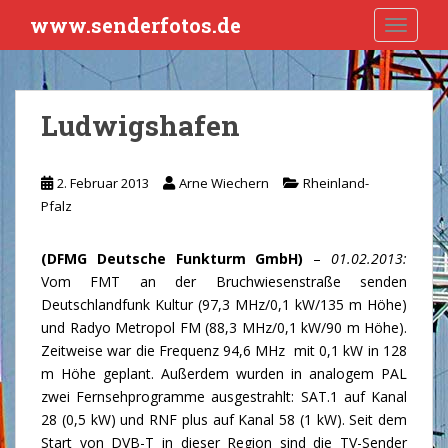
S
www.senderfotos.de
TOGGLE
k
i
p
t
Ludwigshafen
o
m
a
2. Februar 2013
Arne Wiechern
Rheinland-
i
Pfalz
n
c
(DFMG Deutsche Funkturm GmbH)
–
01.02.2013:
o
Vom FMT an der Bruchwiesenstraße senden
n
Deutschlandfunk Kultur (97,3 MHz/0,1 kW/135 m Höhe)
t
und Radyo Metropol FM (88,3 MHz/0,1 kW/90 m Höhe).
e
Zeitweise war die Frequenz 94,6 MHz mit 0,1 kW in 128
n
m Höhe geplant. Außerdem wurden in analogem PAL
t
zwei Fernsehprogramme ausgestrahlt: SAT.1 auf Kanal
28 (0,5 kW) und RNF plus auf Kanal 58 (1 kW). Seit dem
Start von DVB-T in dieser Region sind die TV-Sender