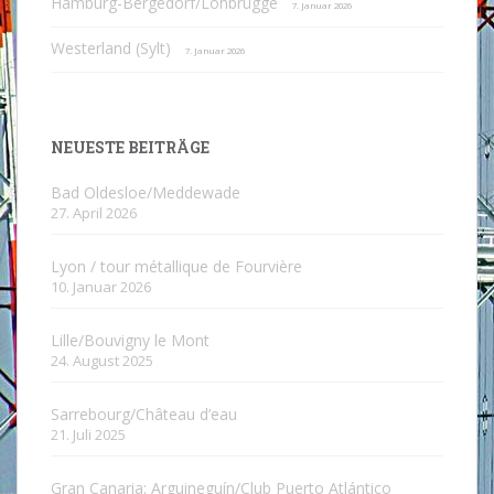
Hamburg-Bergedorf/Lohbrügge
7. Januar 2026
Westerland (Sylt)
7. Januar 2026
NEUESTE BEITRÄGE
Bad Oldesloe/Meddewade
27. April 2026
Lyon / tour métallique de Fourvière
10. Januar 2026
Lille/Bouvigny le Mont
24. August 2025
Sarrebourg/Château d’eau
21. Juli 2025
Gran Canaria: Arguineguín/Club Puerto Atlántico