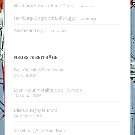
Hamburg/Heinrich-Hertz-Turm
7. Januar 2026
Hamburg-Bergedorf/Lohbrügge
7. Januar 2026
Westerland (Sylt)
7. Januar 2026
NEUESTE BEITRÄGE
Bad Oldesloe/Meddewade
27. April 2026
Lyon / tour métallique de Fourvière
10. Januar 2026
Lille/Bouvigny le Mont
24. August 2025
Sarrebourg/Château d’eau