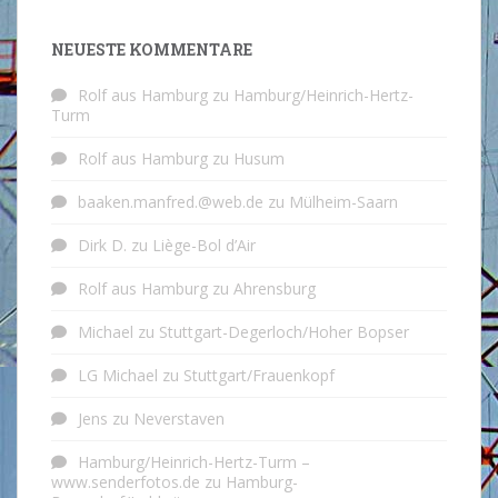
NEUESTE KOMMENTARE
Rolf aus Hamburg
zu
Hamburg/Heinrich-Hertz-
Turm
Rolf aus Hamburg
zu
Husum
baaken.manfred.@web.de
zu
Mülheim-Saarn
Dirk D.
zu
Liège-Bol d’Air
Rolf aus Hamburg
zu
Ahrensburg
Michael
zu
Stuttgart-Degerloch/Hoher Bopser
LG Michael
zu
Stuttgart/Frauenkopf
Jens
zu
Neverstaven
Hamburg/Heinrich-Hertz-Turm –
www.senderfotos.de
zu
Hamburg-