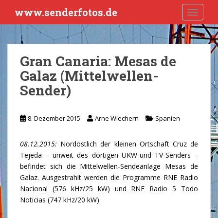
S
www.senderfotos.de
TOGGLE
k
i
p
t
Gran Canaria: Mesas de
o
Galaz (Mittelwellen-
m
a
Sender)
i
n
c
8. Dezember 2015
Arne Wiechern
Spanien
o
n
08.12.2015:
Nordöstlich der kleinen Ortschaft Cruz de
t
Tejeda – unweit des dortigen UKW-und TV-Senders –
e
befindet sich die Mittelwellen-Sendeanlage Mesas de
n
Galaz. Ausgestrahlt werden die Programme RNE Radio
t
Nacional (576 kHz/25 kW) und RNE Radio 5 Todo
Noticias (747 kHz/20 kW).