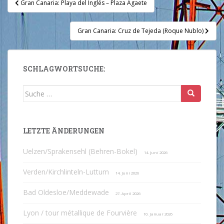
Gran Canaria: Playa del Inglés – Plaza Agaete
Gran Canaria: Cruz de Tejeda (Roque Nublo)
SCHLAGWORTSUCHE:
Suche
nach:
LETZTE ÄNDERUNGEN
Uelzen/Sprakensehl (Behren-Bokel)
14. Juni 2026
Verden/Kirchlinteln-Luttum
14. Juni 2026
Bad Oldesloe/Meddewade
27. April 2026
Lyon / tour métallique de Fourvière
10. Januar 2026