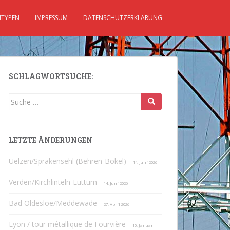
TYPEN
IMPRESSUM
DATENSCHUTZERKLÄRUNG
SCHLAGWORTSUCHE:
Suche
nach:
LETZTE ÄNDERUNGEN
Uelzen/Sprakensehl (Behren-Bokel)
14. Juni 2026
Verden/Kirchlinteln-Luttum
14. Juni 2026
Bad Oldesloe/Meddewade
27. April 2026
Lyon / tour métallique de Fourvière
10. Januar