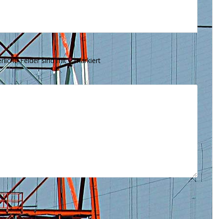
rliche Felder sind mit
*
markiert