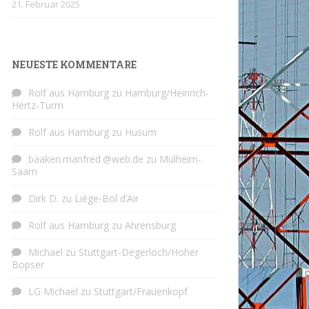
21. Februar 2025
NEUESTE KOMMENTARE
Rolf aus Hamburg
zu
Hamburg/Heinrich-
Hertz-Turm
Rolf aus Hamburg
zu
Husum
baaken.manfred.@web.de
zu
Mülheim-
Saarn
Dirk D.
zu
Liège-Bol d’Air
Rolf aus Hamburg
zu
Ahrensburg
Michael
zu
Stuttgart-Degerloch/Hoher
Bopser
LG Michael
zu
Stuttgart/Frauenkopf