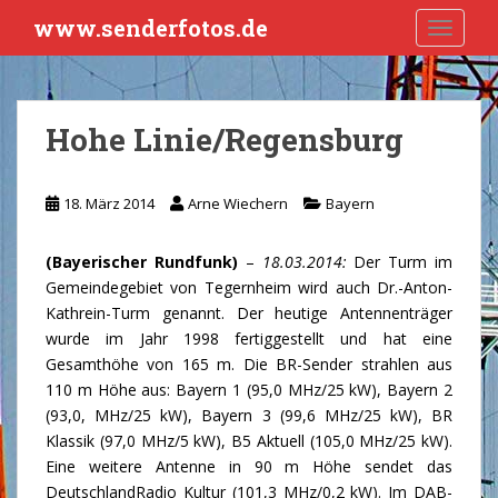
S
www.senderfotos.de
TOGGLE
k
i
p
t
Hohe Linie/Regensburg
o
m
a
18. März 2014
Arne Wiechern
Bayern
i
n
(Bayerischer Rundfunk)
–
18.03.2014:
Der Turm im
c
Gemeindegebiet von Tegernheim wird auch Dr.-Anton-
o
Kathrein-Turm genannt. Der heutige Antennenträger
n
wurde im Jahr 1998 fertiggestellt und hat eine
t
Gesamthöhe von 165 m. Die BR-Sender strahlen aus
e
110 m Höhe aus: Bayern 1 (95,0 MHz/25 kW), Bayern 2
n
(93,0, MHz/25 kW), Bayern 3 (99,6 MHz/25 kW), BR
t
Klassik (97,0 MHz/5 kW), B5 Aktuell (105,0 MHz/25 kW).
Eine weitere Antenne in 90 m Höhe sendet das
DeutschlandRadio Kultur (101,3 MHz/0,2 kW). Im DAB-