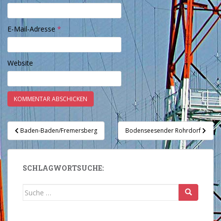
E-Mail-Adresse
*
Website
Beitragsnavigation
Baden-Baden/Fremersberg
Bodenseesender Rohrdorf
SCHLAGWORTSUCHE:
Suche
nach: