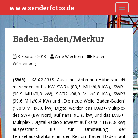
S
www.senderfotos.de
TOGGLE
k
i
p
t
Baden-Baden/Merkur
o
m
a
8. Februar 2013
Arne Wiechern
Baden-
i
Württemberg
n
c
(SWR)
–
08.02.2013:
Aus einer Antennen-Höhe von 49
o
m senden auf UKW SWR4 (88,5 MHz/0,8 kW), SWR1
n
(90,9 MHz/0,8 kW), SWR2 (98,9 MHz/0,8 kW), SWR3
t
(99,6 MHz/0,4 kW) und „Die neue Welle Baden-Baden“
e
(100,9 MHz/0,8 kW). Digital werden das DAB+-Multiplex
n
des SWR (BW Nord) auf Kanal 9D (5 kW) und das DAB+-
t
Multiplex „Digital Radio Südwest“ auf Kanal 11B (0,8 kW)
ausgestrahlt. Bis zur Umstellung der
Fernsehausstrahlung in der Region Baden-Baden auf