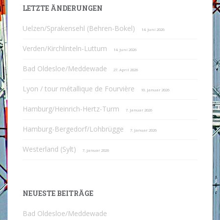
LETZTE ÄNDERUNGEN
Uelzen/Sprakensehl (Behren-Bokel)
14. Juni 2026
Verden/Kirchlinteln-Luttum
14. Juni 2026
Bad Oldesloe/Meddewade
27. April 2026
Lyon / tour métallique de Fourvière
10. Januar 2026
Hamburg/Heinrich-Hertz-Turm
7. Januar 2026
Hamburg-Bergedorf/Lohbrügge
7. Januar 2026
Westerland (Sylt)
7. Januar 2026
NEUESTE BEITRÄGE
Bad Oldesloe/Meddewade