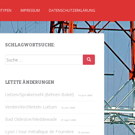
TYPEN
IMPRESSUM
DATENSCHUTZERKLÄRUNG
SCHLAGWORTSUCHE:
Suche
nach:
LETZTE ÄNDERUNGEN
Uelzen/Sprakensehl (Behren-Bokel)
14. Juni 2026
Verden/Kirchlinteln-Luttum
14. Juni 2026
Bad Oldesloe/Meddewade
27. April 2026
Lyon / tour métallique de Fourvière
10. Januar