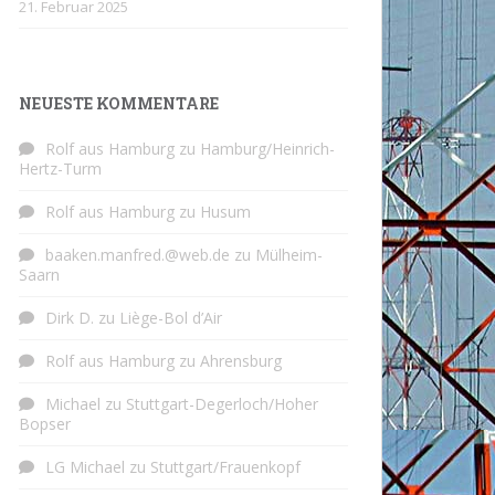
21. Februar 2025
NEUESTE KOMMENTARE
Rolf aus Hamburg
zu
Hamburg/Heinrich-
Hertz-Turm
Rolf aus Hamburg
zu
Husum
baaken.manfred.@web.de
zu
Mülheim-
Saarn
Dirk D.
zu
Liège-Bol d’Air
Rolf aus Hamburg
zu
Ahrensburg
Michael
zu
Stuttgart-Degerloch/Hoher
Bopser
LG Michael
zu
Stuttgart/Frauenkopf