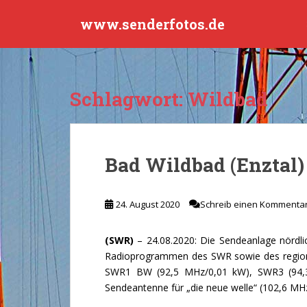
S
www.senderfotos.de
k
i
p
t
o
Schlagwort:
Wildbad
m
a
i
n
Bad Wildbad (Enztal)
c
o
n
24. August 2020
Schreib einen Kommenta
t
e
(SWR)
– 24.08.2020: Die Sendeanlage nördli
n
Radioprogrammen des SWR sowie des region
t
SWR1 BW (92,5 MHz/0,01 kW), SWR3 (94,
Sendeantenne für „die neue welle“ (102,6 MHz