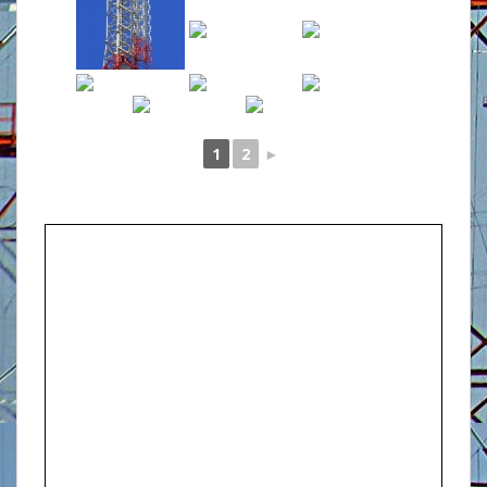
1
2
►