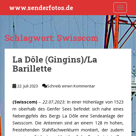
S
www.senderfotos.de
TOGGLE
k
i
p
t
Schlagwort:
Swisscom
o
m
a
La Dôle (Gingins)/La
i
Barillette
n
c
o
22. Juli 2023
Schreib einen Kommentar
n
t
e
(Swisscom)
–
22.07.2023:
In einer Höhenlage von 1523
n
m oberhalb des Genfer Sees befindet sich nahe eines
t
Nebengipfels des Bergs La Dôle eine Sendeanlage der
Swisscom. Die Antennen sind an einem 128 m hohen,
freistehenden Stahlfachwerkturm montiert, der zudem