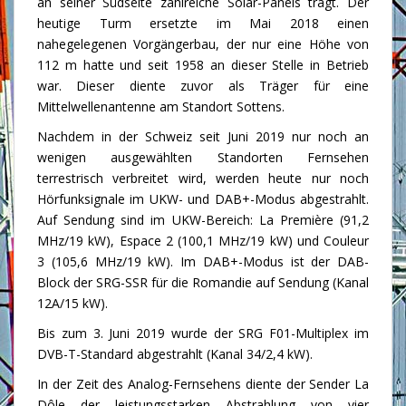
an seiner Südseite zahlreiche Solar-Panels trägt. Der
heutige Turm ersetzte im Mai 2018 einen
nahegelegenen Vorgängerbau, der nur eine Höhe von
112 m hatte und seit 1958 an dieser Stelle in Betrieb
war. Dieser diente zuvor als Träger für eine
Mittelwellenantenne am Standort Sottens.
Nachdem in der Schweiz seit Juni 2019 nur noch an
wenigen ausgewählten Standorten Fernsehen
terrestrisch verbreitet wird, werden heute nur noch
Hörfunksignale im UKW- und DAB+-Modus abgestrahlt.
Auf Sendung sind im UKW-Bereich: La Première (91,2
MHz/19 kW), Espace 2 (100,1 MHz/19 kW) und Couleur
3 (105,6 MHz/19 kW). Im DAB+-Modus ist der DAB-
Block der SRG-SSR für die Romandie auf Sendung (Kanal
12A/15 kW).
Bis zum 3. Juni 2019 wurde der SRG F01-Multiplex im
DVB-T-Standard abgestrahlt (Kanal 34/2,4 kW).
In der Zeit des Analog-Fernsehens diente der Sender La
Dôle der leistungsstarken Abstrahlung von vier