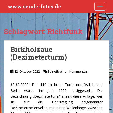
S
www.senderfotos.de
TOGGLE
k
i
p
t
Schlagwort:
Richtfunk
o
m
a
Birkholzaue
i
(Dezimeterturm)
n
c
o
12. Oktober 2022
Schreib einen Kommentar
n
t
e
12.10.2022:
Der 110 m hohe Turm nordöstlich von
n
Berlin wurde im Jahr 1959 fertiggestellt. Die
t
Bezeichnung „Dezimeterturm“ erhielt diese Anlage, weil
sie für die Übertragung sogenannter
Dezimetermeterwellen mit einer Wellenlänge zwischen