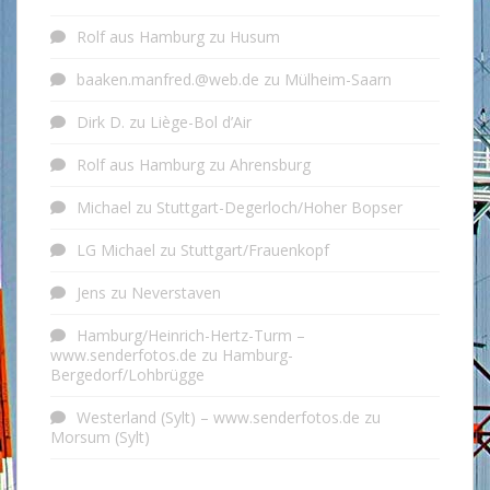
Rolf aus Hamburg
zu
Husum
baaken.manfred.@web.de
zu
Mülheim-Saarn
Dirk D.
zu
Liège-Bol d’Air
Rolf aus Hamburg
zu
Ahrensburg
Michael
zu
Stuttgart-Degerloch/Hoher Bopser
LG Michael
zu
Stuttgart/Frauenkopf
Jens
zu
Neverstaven
Hamburg/Heinrich-Hertz-Turm –
www.senderfotos.de
zu
Hamburg-
Bergedorf/Lohbrügge
Westerland (Sylt) – www.senderfotos.de
zu
Morsum (Sylt)