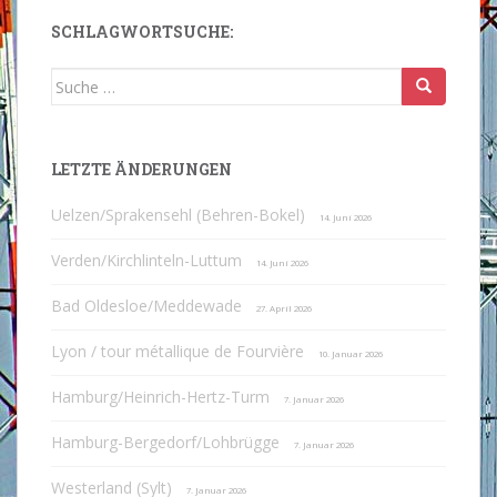
SCHLAGWORTSUCHE:
Suche
nach:
LETZTE ÄNDERUNGEN
Uelzen/Sprakensehl (Behren-Bokel)
14. Juni 2026
Verden/Kirchlinteln-Luttum
14. Juni 2026
Bad Oldesloe/Meddewade
27. April 2026
Lyon / tour métallique de Fourvière
10. Januar 2026
Hamburg/Heinrich-Hertz-Turm
7. Januar 2026
Hamburg-Bergedorf/Lohbrügge
7. Januar 2026
Westerland (Sylt)
7. Januar 2026