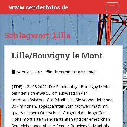
S
www.senderfotos.de
TOGGLE
k
i
p
t
Schlagwort:
Lille
o
m
a
Lille/Bouvigny le Mont
i
n
c
24. August 2025
Schreib einen Kommentar
o
n
(TDF)
– 24.08.2025: Die Sendeanlage Bouvigny le Mont
t
befindet sich etwa 50 km südwestlich der
e
nordfranzösischen Großstadt Lille. Sie verwendet einen
n
307 m hohen, abgespannten Stahlfachwerkmast mit
t
quadratischem Querschnitt. Aufgrund der in großer
Höhe montierten Sendeantennen und der erheblichen
Sendeleistungen gilt der Sender Bouvigny le Mont als